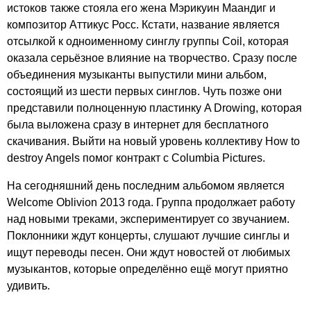
истоков также стояла его жена Мэрикуин Маандиг и
композитор Аттикус Росс. Кстати, название является
отсылкой к одноименному синглу группы
Coil
, которая
оказала серьёзное влияние на творчество. Сразу после
объединения музыканты выпустили мини альбом,
состоящий из шести первых синглов. Чуть позже они
представили полноценную пластинку
A
Drowing
, которая
была выложена сразу в интернет для бесплатного
скачивания. Выйти на новый уровень коллективу
How
to
destroy
Angels
помог контракт с
Columbia
Pictures
.
На сегодняшний день последним альбомом является
Welcome
Oblivion
2013 года. Группа продолжает работу
над новыми треками, экспериментирует со звучанием.
Поклонники ждут концерты, слушают лучшие синглы и
ищут переводы песен. Они ждут новостей от любимых
музыкантов, которые определённо ещё могут приятно
удивить.