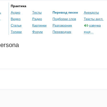
Практика
ь
Аудио
Тесты
Перевод песен
Анекдоты
ь
Видео
Радио
Подборки слов
Тексты англ.
Статьи
Картинки
Разговорник
озвучка
Топики
Форум
Переводчик
еще...
ersona