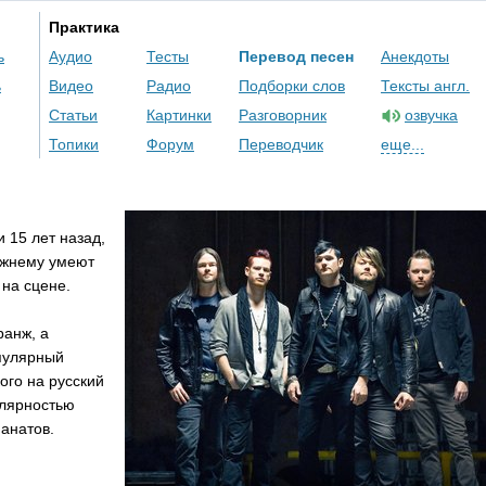
Практика
ь
Аудио
Тесты
Перевод песен
Анекдоты
ь
Видео
Радио
Подборки слов
Тексты англ.
Статьи
Картинки
Разговорник
озвучка
Топики
Форум
Переводчик
еще...
 15 лет назад,
режнему умеют
 на сцене.
ранж, а
пулярный
ого на русский
улярностью
анатов.
м