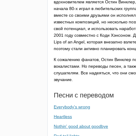
вдохновителем является Остин Винклер,
начала 80-х играл в любительских групп
вместе со своими друзьями он исполнял
известных композиций, но несколько поз
свой потенциал, и использовать нарабо
2001 году совместно с Коди Хэнсоном. 
Lips
of
an
Angel
, которая внезапно взлет
поэтому стали активно планировать кон
К сожалению фанатов, Остин Винклер по
вокалистами. Но переводы песен, а так
слушателям. Все надеяться, что они см
звучание.
Песни с переводом
Everybody's wrong
Heartless
Nothin' good about goodbye