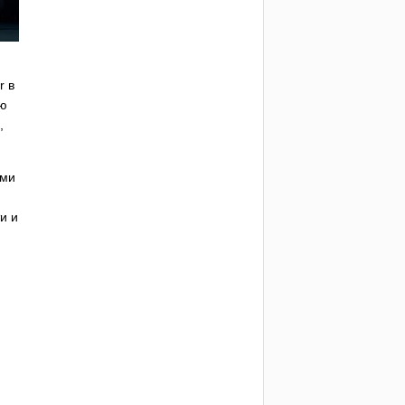
r
в
ию
,
ыми
и и