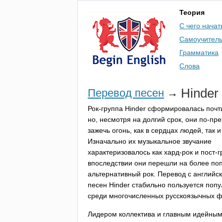
Теория
С чего начат
Самоучител
Грамматика
Слова
Hinder
Перевод песен
→
Рок-группа
Hinder
сформировалась почти
но, несмотря на долгий срок, они по-п
зажечь огонь, как в сердцах людей, так и
Изначально их музыкальное звучание
характеризовалось как хард-рок и пост-г
впоследствии они перешли на более по
альтернативный рок. Перевод с английск
песен
Hinder
стабильно пользуется поп
среди многочисленных русскоязычных ф
Лидером коллектива и главным идейны