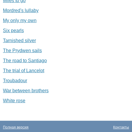
Miles to go
Mordred's lullaby
My only my own
Six pearls
Tarnished silver
The Prydwen sails
The road to Santiago
The trial of Lancelot
Troubadour
War between brothers
White rose
Полная версия
Контакты