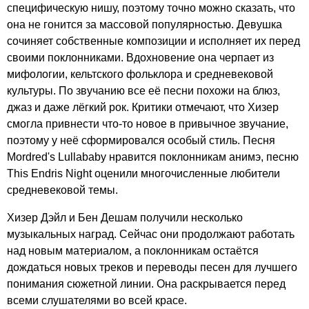
специфическую нишу, поэтому точно можно сказать, что
она не гонится за массовой популярностью. Девушка
сочиняет собственные композиции и исполняет их перед
своими поклонниками. Вдохновение она черпает из
мифологии, кельтского фольклора и средневековой
культуры. По звучанию все её песни похожи на блюз,
джаз и даже лёгкий рок. Критики отмечают, что Хизер
смогла привнести что-то новое в привычное звучание,
поэтому у неё сформировался особый стиль. Песня
Mordred's
Lullababy
нравится поклонникам анимэ, песню
This
Endris
Night
оценили многочисленные любители
средневековой темы.
Хизер Дэйл и Бен Дешам получили несколько
музыкальных наград. Сейчас они продолжают работать
над новым материалом, а поклонникам остаётся
дождаться новых треков и переводы песен для лучшего
понимания сюжетной линии. Она раскрывается перед
всеми слушателями во всей красе.