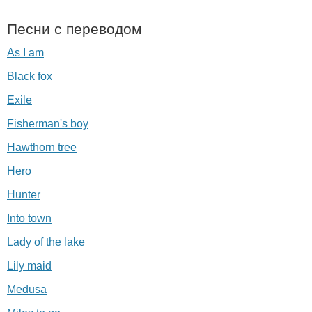
Песни с переводом
As I am
Black fox
Exile
Fisherman's boy
Hawthorn tree
Hero
Hunter
Into town
Lady of the lake
Lily maid
Medusa