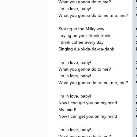
What
you
gonna
do
to
me
?
I
’
m
in
love
,
baby
!
What
you
gonna
do
to
me
,
me
,
me
?
Staring
at
the
Milky
way
Laying
on
your
drunk
trunk
I
drink
coffee
every
day
Singing
du-bi-da-da-da-dank
I
’
m
in
love
,
baby
!
What
you
gonna
do
to
me
?
I
’
m
in
love
,
baby
!
What
you
gonna
do
to
me
,
me
,
me
?
I
’
m
in
love
,
baby
!
Now
I
can
get
you
on
my
mind
My
mind
!
Now
I
can
get
you
on
my
mind
I
’
m
in
love
,
baby
!
What
you
gonna
do
to
me
?