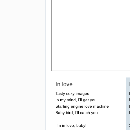
In
love
Tasty
sexy
images
In
my
mind
,
I
’
ll
get
you
Starting
engine
love
machine
Baby
bird
,
I
’
ll
catch
you
I
’
m
in
love
,
baby
!