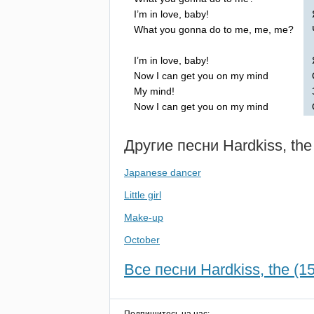
I
’
m
in
love
,
baby
!
What
you
gonna
do
to
me
,
me
,
me
?
I
’
m
in
love
,
baby
!
Now
I
can
get
you
on
my
mind
My
mind
!
Now
I
can
get
you
on
my
mind
Другие песни
Hardkiss
,
the
Japanese dancer
Little girl
Make-up
October
Все песни Hardkiss, the (15
Подпишитесь на нас: