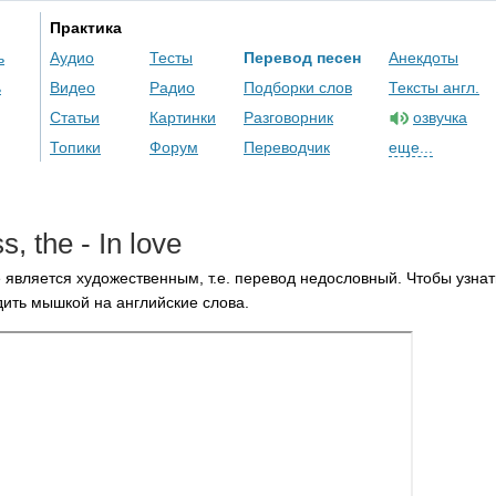
Практика
ь
Аудио
Тесты
Перевод песен
Анекдоты
ь
Видео
Радио
Подборки слов
Тексты англ.
Статьи
Картинки
Разговорник
озвучка
Топики
Форум
Переводчик
еще...
ss
,
the
-
In
love
 является художественным, т.е. перевод недословный. Чтобы узнат
ить мышкой на английские слова.