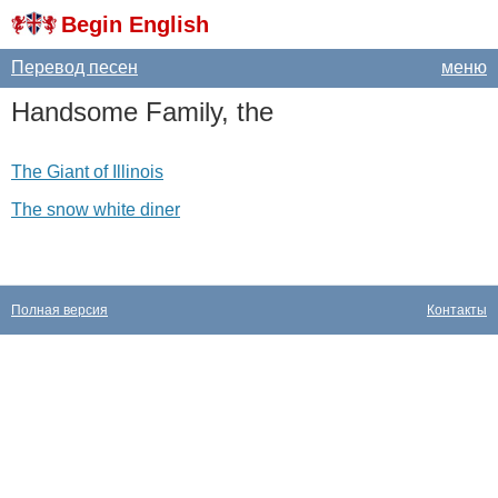
Begin English
Перевод песен
меню
Handsome
Family
,
the
The Giant of Illinois
The snow white diner
Полная версия
Контакты