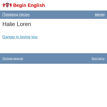
Begin English
Перевод песен
меню
Halie
Loren
Danger in loving you
Полная версия
Контакты