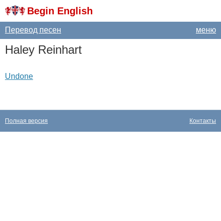
Begin English
Перевод песен
меню
Haley
Reinhart
Undone
Полная версия
Контакты