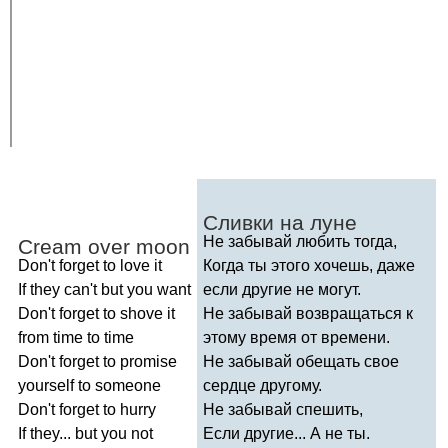
Сливки на луне
Не забывай любить тогда,
Cream
over
moon
Don't
forget
to
love
it
Когда ты этого хочешь, даже
If
they
can't
but
you
want
если другие не могут.
Don't
forget
to
shove
it
Не забывай возвращаться к
from
time
to
time
этому время от времени.
Don't
forget
to
promise
Не забывай обещать свое
yourself
to
someone
сердце другому.
Don't
forget
to
hurry
Не забывай спешить,
If
they
...
but
you
not
Если другие... А не ты.