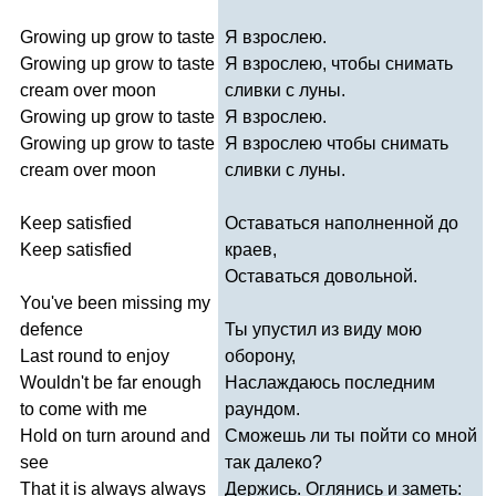
Growing
up
grow
to
taste
Я взрослею.
Growing
up
grow
to
taste
Я взрослею, чтобы снимать
cream
over
moon
сливки с луны.
Growing
up
grow
to
taste
Я взрослею.
Growing
up
grow
to
taste
Я взрослею чтобы снимать
cream
over
moon
сливки с луны.
Keep
satisfied
Оставаться наполненной до
Keep
satisfied
краев,
Оставаться довольной.
You've
been
missing
my
defence
Ты упустил из виду мою
Last
round
to
enjoy
оборону,
Wouldn't
be
far
enough
Наслаждаюсь последним
to
come
with
me
раундом.
Hold
on
turn
around
and
Сможешь ли ты пойти со мной
see
так далеко?
That
it
is
always
always
Держись. Оглянись и заметь: