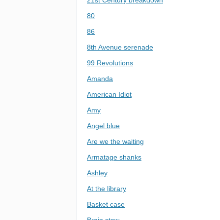
21st Century breakdown
80
86
8th Avenue serenade
99 Revolutions
Amanda
American Idiot
Amy
Angel blue
Are we the waiting
Armatage shanks
Ashley
At the library
Basket case