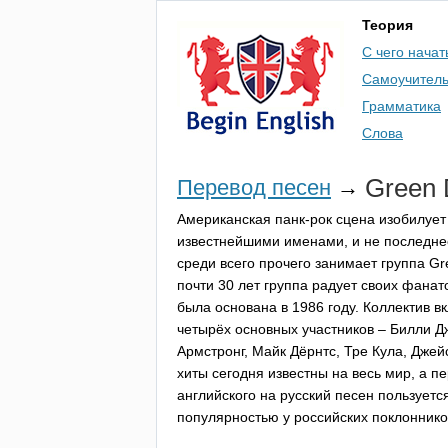
Теория
С чего начат
Самоучител
Грамматика
Слова
Green
Перевод песен
→
Американская панк-рок сцена изобилует
известнейшими именами, и не последне
среди всего прочего занимает группа
Gr
почти 30 лет группа радует своих фанат
была основана в 1986 году. Коллектив в
четырёх основных участников – Билли Д
Армстронг, Майк Дёрнтс, Тре Кула, Джей
хиты сегодня известны на весь мир, а п
английского на русский песен пользуетс
популярностью у российских поклонник