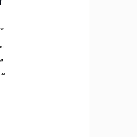
ок
тя
ая
пех