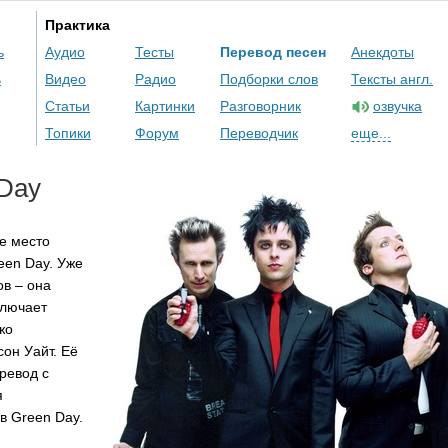
Практика
ь
Аудио
Тесты
Перевод песен
Анекдоты
ь
Видео
Радио
Подборки слов
Тексты англ.
Статьи
Картинки
Разговорник
озвучка
Топики
Форум
Переводчик
еще...
Day
е место
een
Day
. Уже
ов – она
ключает
жо
сон Уайт. Её
еревод с
я
ов
Green
Day
.