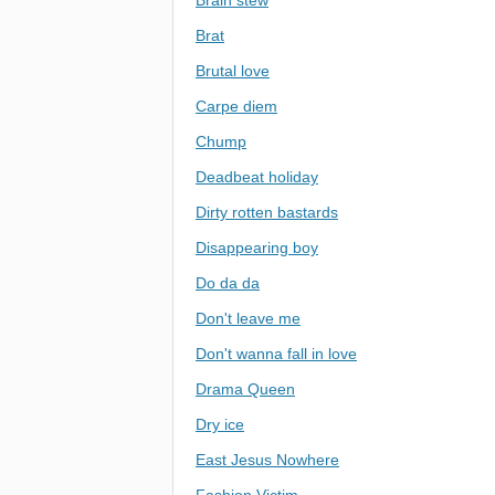
Brain stew
Brat
Brutal love
Carpe diem
Chump
Deadbeat holiday
Dirty rotten bastards
Disappearing boy
Do da da
Don't leave me
Don't wanna fall in love
Drama Queen
Dry ice
East Jesus Nowhere