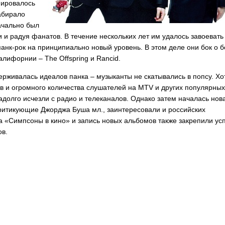
мировалось
абирало
чально был
ки и радуя фанатов. В течение нескольких лет им удалось завоевать
панк-рок на принципиально новый уровень. В этом деле они бок о б
Калифорнии –
The
Offspring
и
Rancid
.
ерживалась идеалов панка – музыканты не скатывались в попсу. Хо
ов и огромного количества слушателей на
MTV
и других популярных
долго исчезли с радио и телеканалов. Однако затем началась нов
критикующие Джорджа Буша мл., заинтересовали и российских
ка «Симпсоны в кино» и запись новых альбомов также закрепили ус
ов.