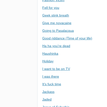
Fashion Victim
Fell for you
Geek stink breath
Give me novacaine
Going to Pasalacqua
Good riddance (Time of your life)
Ha ha you're dead
Haushinka
Holiday
I want to be on TV
I was there
It's fuck time
Jackass
Jaded