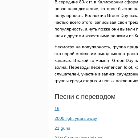
В середине 80-х гг. в Калифорнии сфор
новое панк-движение, которое быстро н
популярность. Коллектив
Green
Day
изна
частью всего этого, записывая свои тре
популярность, а чуть позже они вывели 
шли с другими известными панками из 
Несмотря на популярность, группа прид
это порой стоило им выгодных контракт
каналах. В какой-то момент
Green
Day
на
волна. Переводы песен
American
Idiot
, 
слушателей, участие в записи саундтре
группы среди старых и новых поклонник
Песни с переводом
16
2000 light years away
21 guns