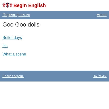
Begin English
Перевод песен
меню
Goo
Goo
dolls
Better days
Iris
What a scene
Полная версия
Контакты