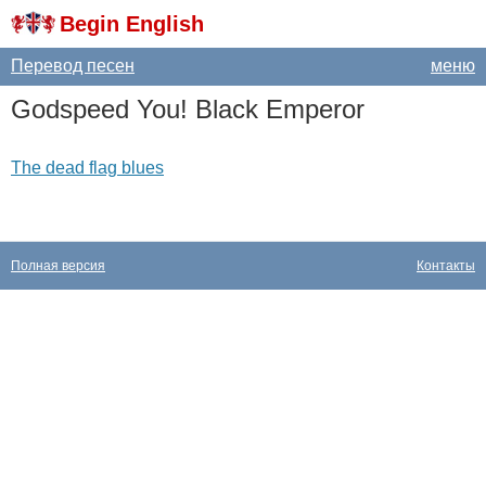
Begin English
Перевод песен
меню
Godspeed
You
!
Black
Emperor
The dead flag blues
Полная версия
Контакты