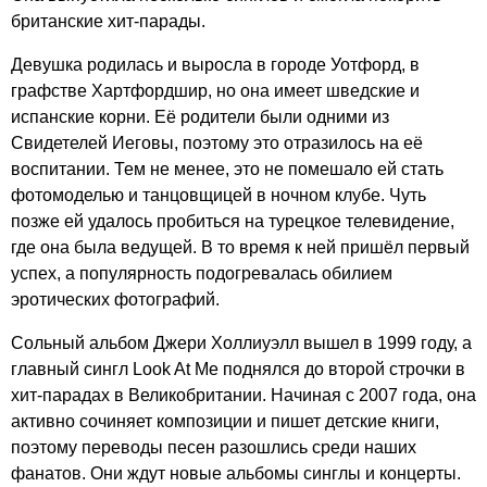
британские хит-парады.
Девушка родилась и выросла в городе Уотфорд, в
графстве Хартфордшир, но она имеет шведские и
испанские корни. Её родители были одними из
Свидетелей Иеговы, поэтому это отразилось на её
воспитании. Тем не менее, это не помешало ей стать
фотомоделью и танцовщицей в ночном клубе. Чуть
позже ей удалось пробиться на турецкое телевидение,
где она была ведущей. В то время к ней пришёл первый
успех, а популярность подогревалась обилием
эротических фотографий.
Сольный альбом Джери Холлиуэлл вышел в 1999 году, а
главный сингл
Look
At
Me
поднялся до второй строчки в
хит-парадах в Великобритании. Начиная с 2007 года, она
активно сочиняет композиции и пишет детские книги,
поэтому переводы песен разошлись среди наших
фанатов. Они ждут новые альбомы синглы и концерты.