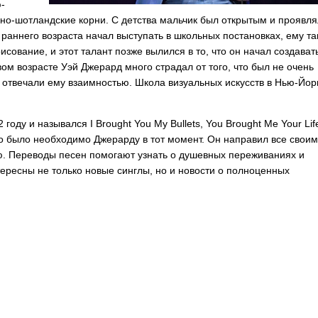
-
ьяно-шотландские корни. С детства мальчик был открытым и проявля
 раннего возраста начал выступать в школьных постановках, ему та
сование, и этот талант позже вылился в то, что он начал создават
ом возрасте Уэй Джерард много страдал от того, что был не очень
отвечали ему взаимностью. Школа визуальных искусств в Нью-Йор
2 году и назывался
I
Brought
You
My
Bullets
,
You
Brought
Me
Your
Lif
то было необходимо Джерарду в тот момент. Он направил все своим
ю. Переводы песен помогают узнать о душевных переживаниях и
ересны не только новые синглы, но и новости о полноценных