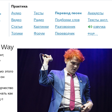
Практика
ь
Аудио
Тесты
Перевод песен
Анекдоты
ь
Видео
Радио
Подборки слов
Тексты англ.
Статьи
Картинки
Разговорник
озвучка
Топики
Форум
Переводчик
еще...
Way
нт,
о
мо этого
 он
орчество
нать как
 с