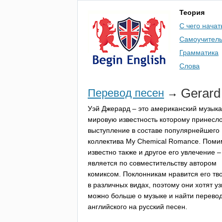
Теория
С чего начат
Самоучител
Грамматика
Слова
Gerard
Перевод песен
→
Уэй Джерард – это американский музыка
мировую известность которому принесл
выступление в составе популярнейшего
коллектива
My
Chemical
Romance
. Поми
известно также и другое его увлечение –
является по совместительству автором
комиксом. Поклонникам нравится его тв
в различных видах, поэтому они хотят уз
можно больше о музыке и найти перевод
английского на русский песен.