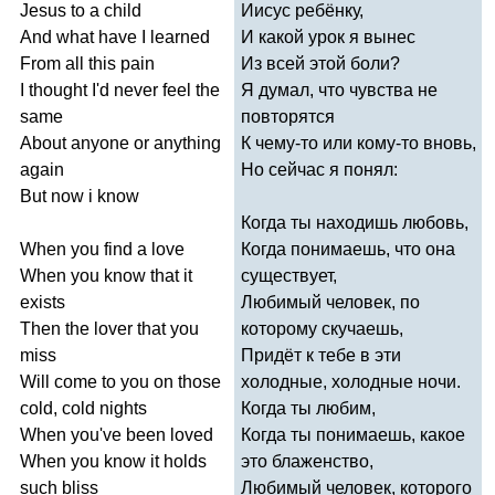
Jesus
to
a
child
Иисус ребёнку,
And
what
have
I
learned
И какой урок я вынес
From
all
this
pain
Из всей этой боли?
I
thought
I'd
never
feel
the
Я думал, что чувства не
same
повторятся
About
anyone
or
anything
К чему-то или кому-то вновь,
again
Но сейчас я понял:
But
now
i
know
Когда ты находишь любовь,
When
you
find
a
love
Когда понимаешь, что она
When
you
know
that
it
существует,
exists
Любимый человек, по
Then
the
lover
that
you
которому скучаешь,
miss
Придёт к тебе в эти
Will
come
to
you
on
those
холодные, холодные ночи.
cold
,
cold
nights
Когда ты любим,
When
you've
been
loved
Когда ты понимаешь, какое
When
you
know
it
holds
это блаженство,
such
bliss
Любимый человек, которого