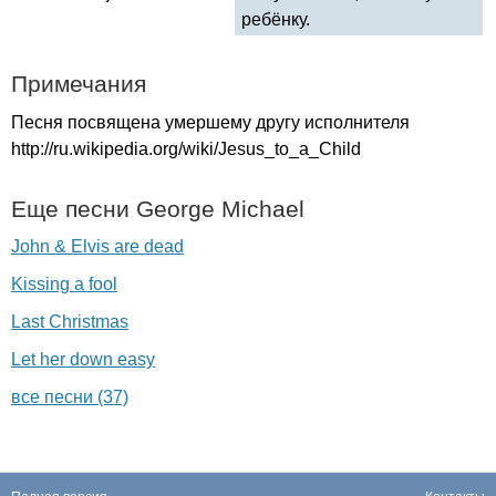
ребёнку.
Примечания
Песня посвящена умершему другу исполнителя
http
://
ru
.
wikipedia
.
org
/
wiki
/
Jesus
_
to
_
a
_
Child
Еще песни
George
Michael
John & Elvis are dead
Kissing a fool
Last Christmas
Let her down easy
все песни (37)