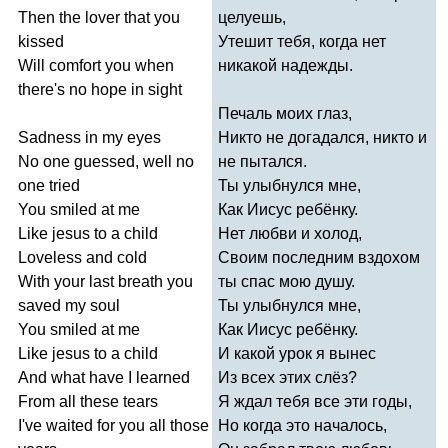
Then
the
lover
that
you
целуешь,
kissed
Утешит тебя, когда нет
Will
comfort
you
when
никакой надежды.
there's
no
hope
in
sight
Печаль моих глаз,
Sadness
in
my
eyes
Никто не догадался, никто и
No
one
guessed
,
well
no
не пытался.
one
tried
Ты улыбнулся мне,
You
smiled
at
me
Как Иисус ребёнку.
Like
jesus
to
a
child
Нет любви и холод,
Loveless
and
cold
Своим последним вздохом
With
your
last
breath
you
ты спас мою душу.
saved
my
soul
Ты улыбнулся мне,
You
smiled
at
me
Как Иисус ребёнку.
Like
jesus
to
a
child
И какой урок я вынес
And
what
have
I
learned
Из всех этих слёз?
From
all
these
tears
Я ждал тебя все эти годы,
I've
waited
for
you
all
those
Но когда это началось,