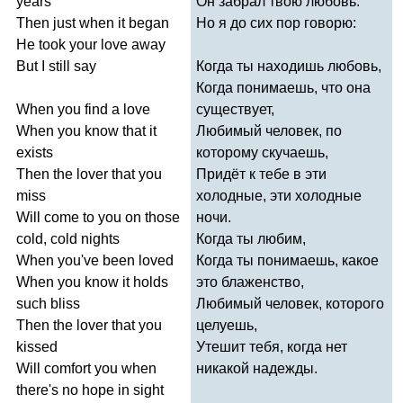
years
Он забрал твою любовь.
Then
just
when
it
began
Но я до сих пор говорю:
He
took
your
love
away
But
I
still
say
Когда ты находишь любовь,
Когда понимаешь, что она
When
you
find
a
love
существует,
When
you
know
that
it
Любимый человек, по
exists
которому скучаешь,
Then
the
lover
that
you
Придёт к тебе в эти
miss
холодные, эти холодные
Will
come
to
you
on
those
ночи.
cold
,
cold
nights
Когда ты любим,
When
you've
been
loved
Когда ты понимаешь, какое
When
you
know
it
holds
это блаженство,
such
bliss
Любимый человек, которого
Then
the
lover
that
you
целуешь,
kissed
Утешит тебя, когда нет
Will
comfort
you
when
никакой надежды.
there's
no
hope
in
sight