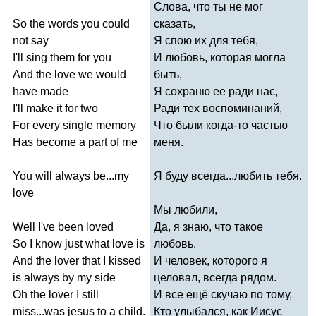
Слова, что ты не мог
So
the
words
you
could
сказать,
not
say
Я спою их для тебя,
I'll
sing
them
for
you
И любовь, которая могла
And
the
love
we
would
быть,
have
made
Я сохраню ее ради нас,
I'll
make
it
for
two
Ради тех воспоминаний,
For
every
single
memory
Что были когда-то частью
Has
become
a
part
of
me
меня.
You
will
always
be
...
my
Я буду всегда...любить тебя.
love
Мы любили,
Well
I've
been
loved
Да, я знаю, что такое
So
I
know
just
what
love
is
любовь.
And
the
lover
that
I
kissed
И человек, которого я
is
always
by
my
side
целовал, всегда рядом.
Oh
the
lover
I
still
И все ещё скучаю по тому,
miss
...
was
jesus
to
a
child
.
Кто улыбался, как Иисус