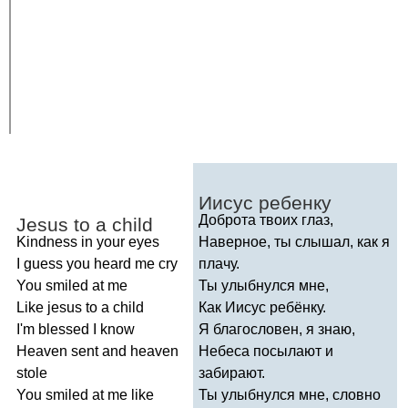
Иисус ребенку
Доброта твоих глаз,
Jesus
to
a
child
Kindness
in
your
eyes
Наверное, ты слышал, как я
I
guess
you
heard
me
cry
плачу.
You
smiled
at
me
Ты улыбнулся мне,
Like
jesus
to
a
child
Как Иисус ребёнку.
I'm
blessed
I
know
Я благословен, я знаю,
Heaven
sent
and
heaven
Небеса посылают и
stole
забирают.
You
smiled
at
me
like
Ты улыбнулся мне, словно