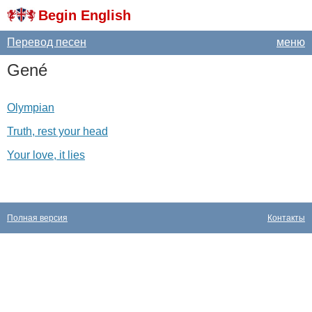
Begin English
Перевод песен
меню
Gen
é
Olympian
Truth, rest your head
Your love, it lies
Полная версия
Контакты