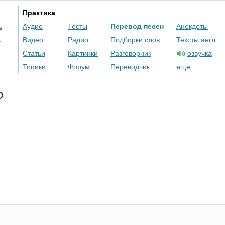
Практика
ь
Аудио
Тесты
Перевод песен
Анекдоты
ь
Видео
Радио
Подборки слов
Тексты англ.
Статьи
Картинки
Разговорник
озвучка
Топики
Форум
Переводчик
еще...
o