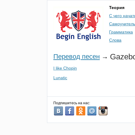
Теория
С чего начат
Самоучител
Грамматика
Слова
Gazeb
Перевод песен
→
I like Chopin
Lunatic
Подпишитесь на нас: