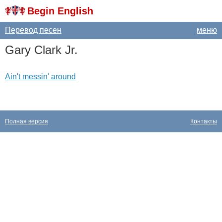
Begin English
Перевод песен
меню
Gary
Clark
Jr
.
Ain't messin' around
Полная версия
Контакты