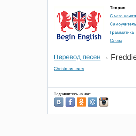
Теория
С чего начат
Самоучител
Грамматика
Слова
Freddi
Перевод песен
→
Christmas tears
Подпишитесь на нас: