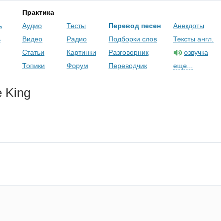
Практика
ь
Аудио
Тесты
Перевод песен
Анекдоты
ь
Видео
Радио
Подборки слов
Тексты англ.
Статьи
Картинки
Разговорник
озвучка
Топики
Форум
Переводчик
еще...
e
King