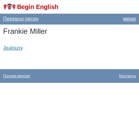
Begin English
Перевод песен
меню
Frankie
Miller
Jealousy
Полная версия
Контакты