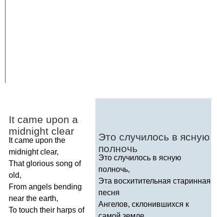
It
came
upon
a
midnight
clear
Это случилось в ясную
It
came
upon
the
полночь
midnight
clear
,
Это случилось в ясную
That
glorious
song
of
полночь,
old
,
Эта восхитительная старинная
From
angels
bending
песня
near
the
earth
,
Ангелов, склонившихся к
To
touch
their
harps
of
самой земле,