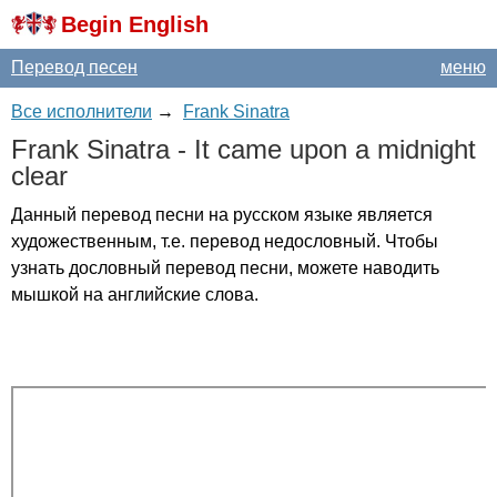
Begin English
Перевод песен
меню
Все исполнители
→
Frank Sinatra
Frank
Sinatra
-
It
came
upon
a
midnight
clear
Данный перевод песни на русском языке является
художественным, т.е. перевод недословный. Чтобы
узнать дословный перевод песни, можете наводить
мышкой на английские слова.