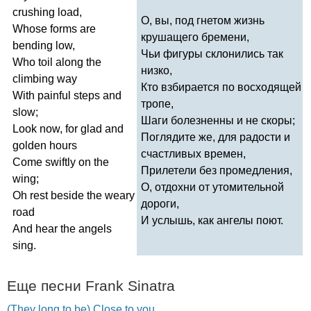
crushing
load
,
О, вы, под гнетом жизнь
Whose
forms
are
крушащего бремени,
bending
low
,
Чьи фигуры склонились так
Who
toil
along
the
низко,
climbing
way
Кто взбирается по восходящей
With
painful
steps
and
тропе,
slow
;
Шаги болезненны и не скоры;
Look
now
,
for
glad
and
Поглядите же, для радости и
golden
hours
счастливых времен,
Come
swiftly
on
the
Прилетели без промедления,
wing
;
О, отдохни от утомительной
Oh
rest
beside
the
weary
дороги,
road
И услышь, как ангелы поют.
And
hear
the
angels
sing
.
Еще песни
Frank
Sinatra
(They long to be) Close to you