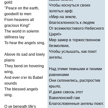
gold
:
Чтобы коснуться своих
"
Peace
on
the
earth
,
золотых арф:
goodwill
to
men
«Мир на земле,
From
heavens
all
благосклонность к людям
gracious
King
!"
От всемилостивого Небесного
The
world
in
solemn
Царя!»
stillness
lay
Мир замер в торжественном
To
hear
the
angels
sing
.
безмолвии,
Чтобы услышать, как поют
Above
its
sad
and
lowly
ангелы.
plains
They
bend
on
hovering
Над этими темными и тихими
wing
,
равнинами
And
ever
o'er
its
Babel
Они склонились, распростив
sounds
крыло,
The
blessed
angels
И даже сквозь этот
sing
.
Вавилонский гам
Благословенные ангелы поют.
O
ye
beneath
life's