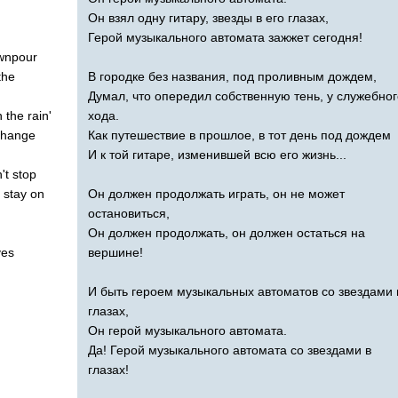
Он взял одну гитару, звезды в его глазах,
Герой музыкального автомата зажжет сегодня!
wnpour
the
В городке без названия, под проливным дождем,
Думал, что опередил собственную тень, у служебног
n
the
rain'
хода.
change
Как путешествие в прошлое, в тот день под дождем
И к той гитаре, изменившей всю его жизнь...
't
stop
stay
on
Он должен продолжать играть, он не может
остановиться,
Он должен продолжать, он должен остаться на
yes
вершине!
И быть героем музыкальных автоматов со звездами 
глазах,
Он герой музыкального автомата.
Да! Герой музыкального автомата со звездами в
глазах!