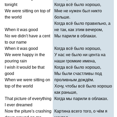
tonight
Когда всё было хорошо,
We
were
sitting
on
top
of
Мне не нужен был никто
the
world
больше.
Когда всё было правильно, а
When
it
was
good
не так, как этим вечером,
No
we
didn't
have
a
cent
Мы парили в облаках.
to
our
name
When
it
was
good
Когда всё было хорошо,
We
were
happy
in
the
У нас не было ни цента на
pouring
rain
наши громкие имена,
I
wish
it
would
be
that
Когда всё было хорошо,
good
Мы были счастливы под
When
we
were
sitting
on
проливным дождём.
top
of
the
world
Хочу, чтобы всё было хорошо
как раньше,
That
picture
of
everything
Когда мы парили в облаках.
I
ever
dreamed
Now
the
piture's
crashing
Картина всего того, о чём я