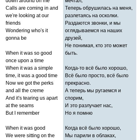
down
around
on
me
мечтал,
Calls
are
coming
in
and
Теперь обрушилась на меня,
we're
looking
at
our
разлетаясь на осколки.
friends
Раздаются звонки, и мы
Wondering
who's
it
оглядываемся на наших
gonna
be
друзей,
Не понимая, кто это может
When
it
was
so
good
быть.
once
upon
a
time
When
it
was
a
simple
Когда-то всё было хорошо,
time
,
it
was
a
good
time
Всё было просто, всё было
Now
we
got
the
perks
прекрасно.
and
all
the
creme
А теперь мы ругаемся и
And
it's
tearing
us
apart
спорим,
at
the
seams
И это разлучает нас,
But
I
remember
Но я помню
When
it
was
good
Когда всё было хорошо,
We
were
sitting
on
the
Мы парили в облаках,