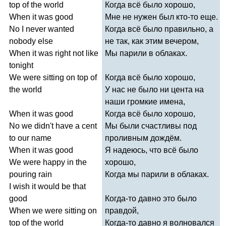
top
of
the
world
Когда всё было хорошо,
When
it
was
good
Мне не нужен был кто-то еще.
No
I
never
wanted
Когда всё было правильно, а
nobody
else
не так, как этим вечером,
When
it
was
right
not
like
Мы парили в облаках.
tonight
We
were
sitting
on
top
of
Когда всё было хорошо,
the
world
У нас не было ни цента на
наши громкие имена,
When
it
was
good
Когда всё было хорошо,
No
we
didn't
have
a
cent
Мы были счастливы под
to
our
name
проливным дождём.
When
it
was
good
Я надеюсь, что всё было
We
were
happy
in
the
хорошо,
pouring
rain
Когда мы парили в облаках.
I
wish
it
would
be
that
good
Когда-то давно это было
When
we
were
sitting
on
правдой,
top
of
the
world
Когда-то давно я волновался