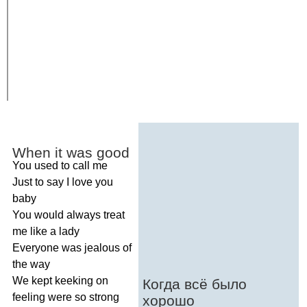
When
it
was
good
You
used
to
call
me
Just
to
say
I
love
you
baby
You
would
always
treat
me
like
a
lady
Everyone
was
jealous
of
the
way
We
kept
keeking
on
Когда всё было
feeling
were
so
strong
хорошо