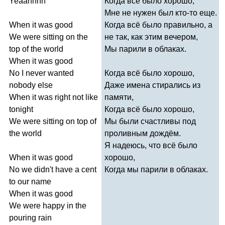
Yeaahhhh
Когда всё было хорошо,
Мне не нужен был кто-то еще.
When
it
was
good
Когда всё было правильно, а
We
were
sitting
on
the
не так, как этим вечером,
top
of
the
world
Мы парили в облаках.
When
it
was
good
No
I
never
wanted
Когда всё было хорошо,
nobody
else
Даже имена стирались из
When
it
was
right
not
like
памяти,
tonight
Когда всё было хорошо,
We
were
sitting
on
top
of
Мы были счастливы под
the
world
проливным дождём.
Я надеюсь, что всё было
When
it
was
good
хорошо,
No
we
didn't
have
a
cent
Когда мы парили в облаках.
to
our
name
When
it
was
good
We
were
happy
in
the
pouring
rain