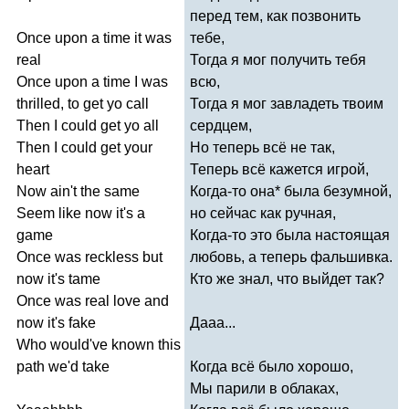
перед тем, как позвонить
Once
upon
a
time
it
was
тебе,
real
Тогда я мог получить тебя
Once
upon
a
time
I
was
всю,
thrilled
,
to
get
yo
call
Тогда я мог завладеть твоим
Then
I
could
get
yo
all
сердцем,
Then
I
could
get
your
Но теперь всё не так,
heart
Теперь всё кажется игрой,
Now
ain't
the
same
Когда-то она* была безумной,
Seem
like
now
it's
a
но сейчас как ручная,
game
Когда-то это была настоящая
Once
was
reckless
but
любовь, а теперь фальшивка.
now
it's
tame
Кто же знал, что выйдет так?
Once
was
real
love
and
now
it's
fake
Дааа...
Who
would've
known
this
path
we'd
take
Когда всё было хорошо,
Мы парили в облаках,