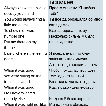
Ты звал меня
Always
knew
that
I
would
Просто сказать: "Я люблю
occupy
your
mind
тебя"
You
would
always
find
a
Ты всегда обращался со мной
little
more
time
как с дамой
To
show
me
I
was
Все завидовали тому,
number
one
Насколько сильным было
Put
me
there
on
my
наше чувство
throne
Lately
where's
the
feeling
Я всегда знал, что буду
gone
занимать твои мысли,
А ты всегда находила время,
When
it
was
good
Чтобы показать, что я для
We
were
sitting
on
the
тебя единственный,
top
of
the
world
Возводя меня на пьедестал,
When
it
was
good
Куда позже ушло чувство.
No
I
never
wanted
nobody
else
Когда всё было хорошо,
When
it
was
right
not
like
Мы парили в облаках,