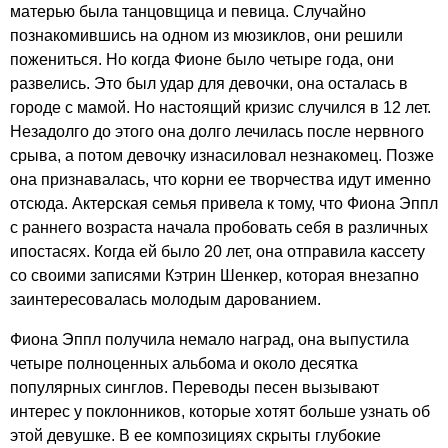
матерью была танцовщица и певица. Случайно
познакомившись на одном из мюзиклов, они решили
пожениться. Но когда Фионе было четыре года, они
развелись. Это был удар для девочки, она осталась в
городе с мамой. Но настоящий кризис случился в 12 лет.
Незадолго до этого она долго лечилась после нервного
срыва, а потом девочку изнасиловал незнакомец. Позже
она признавалась, что корни ее творчества идут именно
отсюда. Актерская семья привела к тому, что Фиона Эппл
с раннего возраста начала пробовать себя в различных
ипостасях. Когда ей было 20 лет, она отправила кассету
со своими записями Кэтрин Шенкер, которая внезапно
заинтересовалась молодым дарованием.
Фиона Эппл получила немало наград, она выпустила
четыре полноценных альбома и около десятка
популярных синглов. Переводы песен вызывают
интерес у поклонников, которые хотят больше узнать об
этой девушке. В ее композициях скрыты глубокие