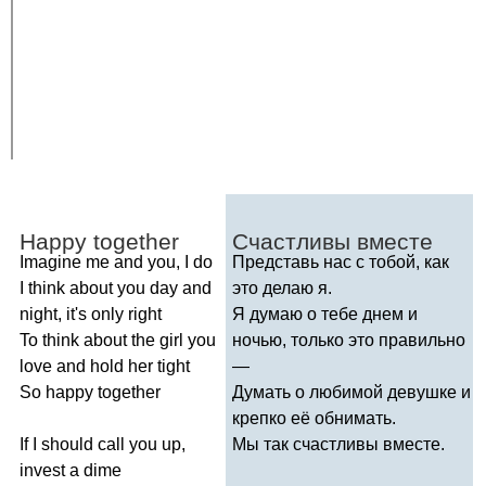
Happy
together
Счастливы вместе
Imagine
me
and
you
,
I
do
Представь нас с тобой, как
I
think
about
you
day
and
это делаю я.
night
,
it's
only
right
Я думаю о тебе днем и
To
think
about
the
girl
you
ночью, только это правильно
love
and
hold
her
tight
—
So
happy
together
Думать о любимой девушке и
крепко её обнимать.
If
I
should
call
you
up
,
Мы так счастливы вместе.
invest
a
dime