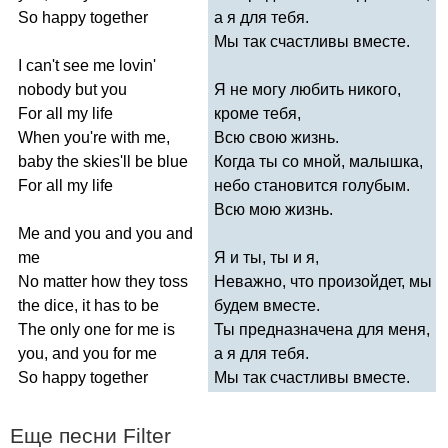
So
happy
together
а я для тебя.
Мы так счастливы вместе.
I
can't
see
me
lovin'
nobody
but
you
Я не могу любить никого,
For
all
my
life
кроме тебя,
When
you're
with
me
,
Всю свою жизнь.
baby
the
skies'll
be
blue
Когда ты со мной, малышка,
For
all
my
life
небо становится голубым.
Всю мою жизнь.
Me
and
you
and
you
and
me
Я и ты, ты и я,
No
matter
how
they
toss
Неважно, что произойдет, мы
the
dice
,
it
has
to
be
будем вместе.
The
only
one
for
me
is
Ты предназначена для меня,
you
,
and
you
for
me
а я для тебя.
So
happy
together
Мы так счастливы вместе.
Еще песни
Filter