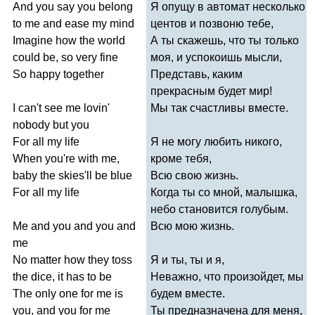
And
you
say
you
belong
Я опущу в автомат несколько
to
me
and
ease
my
mind
центов и позвоню тебе,
Imagine
how
the
world
А ты скажешь, что ты только
could
be
,
so
very
fine
моя, и успокоишь мысли,
So
happy
together
Представь, каким
прекрасным будет мир!
I
can't
see
me
lovin'
Мы так счастливы вместе.
nobody
but
you
For
all
my
life
Я не могу любить никого,
When
you're
with
me
,
кроме тебя,
baby
the
skies'll
be
blue
Всю свою жизнь.
For
all
my
life
Когда ты со мной, малышка,
небо становится голубым.
Me
and
you
and
you
and
Всю мою жизнь.
me
No
matter
how
they
toss
Я и ты, ты и я,
the
dice
,
it
has
to
be
Неважно, что произойдет, мы
The
only
one
for
me
is
будем вместе.
you
,
and
you
for
me
Ты предназначена для меня,