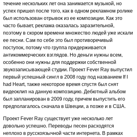
течение нескольких лет она занимается музыкой, но
успех пришел после того, как в одном рекламном ролике
был использован отрывок из ее композиции. Как это
часто бывает, реклама оказалась заразительной,
поэтому в скором времени множество людей уже искали
ее песни. Сам по себе это был противоречивый
поступок, потому что группа придерживается
антикоммерческих взглядов. Но деньги нужны всем,
особенно они нужны для поддержки собственной
звукозаписывающей студии. Проект
Fever
Ray
выпустил
первый успешный сингл в 2008 году под названием
If
I
had
Heart
, также некоторое время спустя был снят
видеоклип на данную композицию. Дебютный альбом
был запланирован в 2009 году, причем выпустить его
предполагалось сначала в Швеции, а позже и в США.
Проект
Fever
Ray
существует уже несколько лет
довольно успешно. Переводы песен расходятся
неплохо в русскоязычной части интернета. В рамках