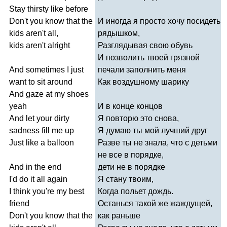
Stay
thirsty
like
before
Don't
you
know
that
the
И иногда я просто хочу посидеть
kids
aren't
all
,
рядышком,
kids
aren't
alright
Разглядывая свою обувь
И позволить твоей грязной
And
sometimes
I
just
печали заполнить меня
want
to
sit
around
Как воздушному шарику
And
gaze
at
my
shoes
yeah
И в конце концов
And
let
your
dirty
Я повторю это снова,
sadness
fill
me
up
Я думаю ты мой лучший друг
Just
like
a
balloon
Разве ты не знала, что с детьми
не все в порядке,
And
in
the
end
дети не в порядке
I'd
do
it
all
again
Я стану твоим,
I
think
you're
my
best
Когда польет дождь.
friend
Останься такой же жаждущей,
Don't
you
know
that
the
как раньше