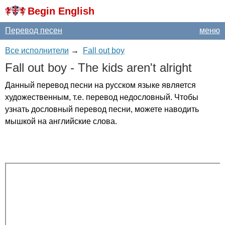
Begin English
Перевод песен
меню
Все исполнители
→
Fall out boy
Fall
out
boy
-
The
kids
aren't
alright
Данный перевод песни на русском языке является
художественным, т.е. перевод недословный. Чтобы
узнать дословный перевод песни, можете наводить
мышкой на английские слова.