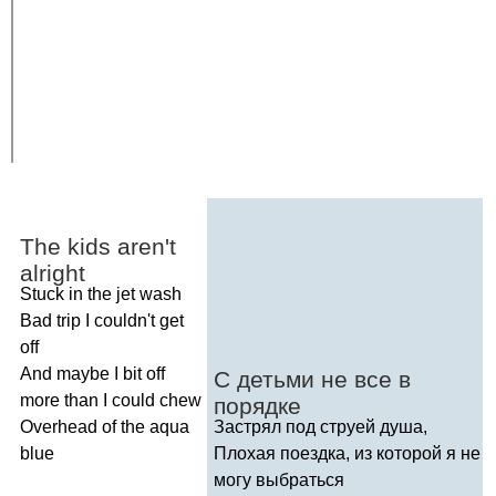
The
kids
aren't
alright
Stuck
in
the
jet
wash
Bad
trip
I
couldn't
get
off
And
maybe
I
bit
off
С детьми не все в
more
than
I
could
chew
порядке
О
verhead
of
the
aqua
Застрял под струей душа,
blue
Плохая поездка, из которой я не
могу выбраться