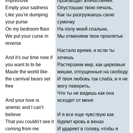
impressive
производит впечатления.
Empty
your
sadness
Опустошаю твою печаль,
Like
you're
dumping
Как ты разгружаешь свою
your
purse
сумочку
On
my
bedroom
floor
На полу моей спальни,
We
put
your
curse
in
Мы отменяем твое проклятье
reverse
Настало время, и если ты
And
it's
our
time
now
if
хочешь
you
want
to
to
be
Растерзаем мир, как цирковые
Maule
the
world
like
мишки, отпущенные на свободу
the
carnival
bears
set
И твоя любовь так слаба, и я не
free
могу певерить,
Что ты не видишь как она
And
your
love
is
исходит от меня
anemic
and
I
can't
believe
И я все еще чувствую как
That
you
couldn't
see
it
бурлит кровь в венах
coming
from
me
И ударяет в голову, чтобы я