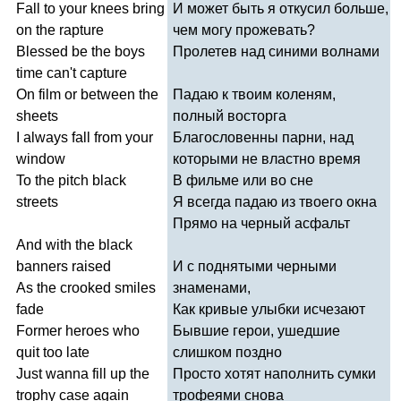
Fall
to
your
knees
bring
И может быть я откусил больше,
on
the
rapture
чем могу прожевать?
Blessed
be
the
boys
Пролетев над синими волнами
time
can't
capture
On
film
or
between
the
Падаю к твоим коленям,
sheets
полный восторга
I
always
fall
from
your
Благословенны парни, над
window
которыми не властно время
To
the
pitch
black
В фильме или во сне
streets
Я всегда падаю из твоего окна
Прямо на черный асфальт
And
with
the
black
banners
raised
И с поднятыми черными
As
the
crooked
smiles
знаменами,
fade
Как кривые улыбки исчезают
Former
heroes
who
Бывшие герои, ушедшие
quit
too
late
слишком поздно
Just
wanna
fill
up
the
Просто хотят наполнить сумки
trophy
case
again
трофеями снова