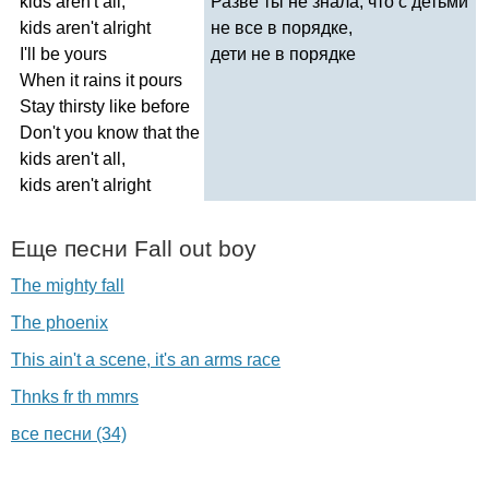
kids
aren't
all
,
Разве ты не знала, что с детьми
kids
aren't
alright
не все в порядке,
I'll
be
yours
дети не в порядке
When
it
rains
it
pours
Stay
thirsty
like
before
Don't
you
know
that
the
kids
aren't
all
,
kids
aren't
alright
Еще песни
Fall
out
boy
The mighty fall
The phoenix
This ain't a scene, it's an arms race
Thnks fr th mmrs
все песни (34)