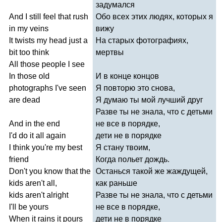
задумался
And
I
still
feel
that
rush
Обо всех этих людях, которых я
in
my
veins
вижу
It
twists
my
head
just
a
На старых фотографиях,
bit
too
think
мертвы
All
those
people
I
see
In
those
old
И в конце концов
photographs
I've
seen
Я повторю это снова,
are
dead
Я думаю ты мой лучший друг
Разве ты не знала, что с детьми
And
in
the
end
не все в порядке,
I'd
do
it
all
again
дети не в порядке
I
think
you're
my
best
Я стану твоим,
friend
Когда польет дождь.
Don't
you
know
that
the
Останься такой же жаждущей,
kids
aren't
all
,
как раньше
kids
aren't
alright
Разве ты не знала, что с детьми
I'll
be
yours
не все в порядке,
When
it
rains
it
pours
дети не в порядке