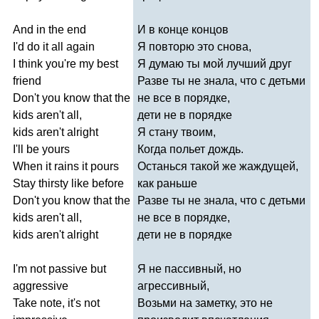
And
in
the
end
И в конце концов
I'd
do
it
all
again
Я повторю это снова,
I
think
you're
my
best
Я думаю ты мой лучший друг
friend
Разве ты не знала, что с детьми
Don't
you
know
that
the
не все в порядке,
kids
aren't
all
,
дети не в порядке
kids
aren't
alright
Я стану твоим,
I'll
be
yours
Когда польет дождь.
When
it
rains
it
pours
Останься такой же жаждущей,
Stay
thirsty
like
before
как раньше
Don't
you
know
that
the
Разве ты не знала, что с детьми
kids
aren't
all
,
не все в порядке,
kids
aren't
alright
дети не в порядке
I'm
not
passive
but
Я не пассивный, но
aggressive
агрессивный,
Take
note
,
it's
not
Возьми на заметку, это не