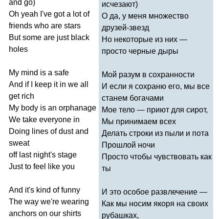
and
go
)
исчезают)
Oh
yeah
I've
got
a
lot
of
О да, у меня множество
friends
who
are
stars
друзей-звезд
But
some
are
just
black
Но некоторые из них —
holes
просто черные дыры
My
mind
is
a
safe
Мой разум в сохранности
And
if
I
keep
it
in
we
all
И если я сохраню его, мы все
get
rich
станем богачами
My
body
is
an
orphanage
Мое тело — приют для сирот,
We
take
everyone
in
Мы принимаем всех
Doing
lines
of
dust
and
Делать строки из пыли и пота
sweat
Прошлой ночи
off
last
night's
stage
Просто чтобы чувствовать как
Just
to
feel
like
you
ты
And
it's
kind
of
funny
И это особое развлечение —
The
way
we're
wearing
Как мы носим якоря на своих
anchors
on
our
shirts
рубашках,