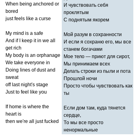
When
being
anchored
or
И чувствовать себя
bored
проклятым
just
feels
like
a
curse
С поднятым якорем
My
mind
is
a
safe
Мой разум в сохранности
And
if
I
keep
it
in
we
all
И если я сохраню его, мы все
get
rich
станем богачами
My
body
is
an
orphanage
Мое тело — приют для сирот,
We
take
everyone
in
Мы принимаем всех
Doing
lines
of
dust
and
Делать строки из пыли и пота
sweat
Прошлой ночи
off
last
night's
stage
Просто чтобы чувствовать как
Just
to
feel
like
you
ты
If
home
is
where
the
Если дом там, куда тянется
heart
is
сердце,
then
we're
all
just
fucked
То мы все просто
ненормальные