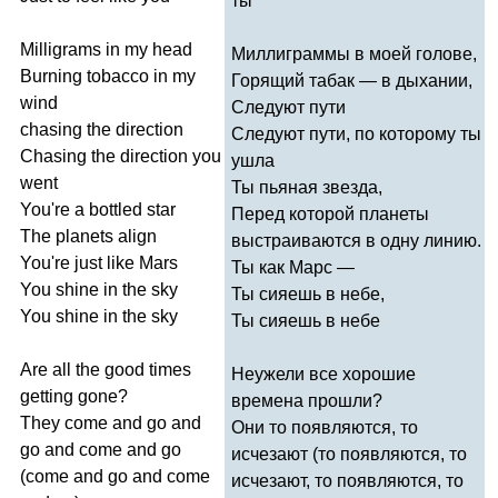
ты
Milligrams
in
my
head
Миллиграммы в моей голове,
Burning
tobacco
in
my
Горящий табак — в дыхании,
wind
Следуют пути
chasing
the
direction
Следуют пути, по которому ты
Chasing
the
direction
you
ушла
went
Ты пьяная звезда,
You're
a
bottled
star
Перед которой планеты
The
planets
align
выстраиваются в одну линию.
You're
just
like
Mars
Ты как Марс —
You
shine
in
the
sky
Ты сияешь в небе,
You
shine
in
the
sky
Ты сияешь в небе
Are
all
the
good
times
Неужели все хорошие
getting
gone
?
времена прошли?
They
come
and
go
and
Они то появляются, то
go
and
come
and
go
исчезают (то появляются, то
(
come
and
go
and
come
исчезают, то появляются, то