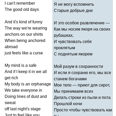
I
can't
remember
Я не могу вспомнить
The
good
old
days
Старые добрые дни
And
it's
kind
of
funny
И это особое развлечение —
The
way
we're
wearing
Как мы носим якоря на своих
anchors
on
our
shirts
рубашках,
When
being
anchored
И чувствовать себя
abroad
проклятым
just
feels
like
a
curse
С поднятым якорем
My
mind
is
a
safe
Мой разум в сохранности
And
if
I
keep
it
in
we
all
И если я сохраню его, мы все
get
rich
станем богачами
My
body
is
an
orphanage
Мое тело — приют для сирот,
We
take
everyone
in
Мы принимаем всех
Doing
lines
of
dust
and
Делать строки из пыли и пота
sweat
Прошлой ночи
off
last
night's
stage
Просто чтобы чувствовать как
Just
to
feel
like
you