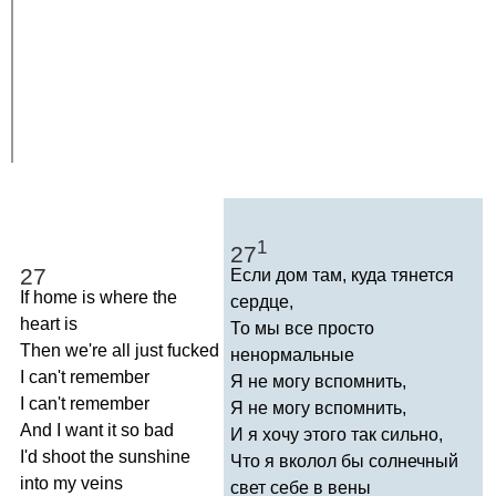
1
27
27
Если дом там, куда тянется
If
home
is
where
the
сердце,
heart
is
То мы все просто
Then
we're
all
just
fucked
ненормальные
I
can't
remember
Я не могу вспомнить,
I
can't
remember
Я не могу вспомнить,
And
I
want
it
so
bad
И я хочу этого так сильно,
I'd
shoot
the
sunshine
Что я вколол бы солнечный
into
my
veins
свет себе в вены