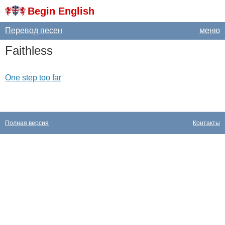
Begin English
Перевод песен
меню
Faithless
One step too far
Полная версия
Контакты