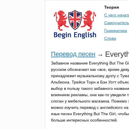
Теория
С чего начат
Самоучител
Грамматика
Слова
Everyt
Перевод песен
→
Забавное название
Everything
But
The
Gi
русском обозначает как «все, кроме дев
принадлежит музыкальному дуэту с Тум
Альбиона. Трейси Торн и Бэн Уотт объя
выбор в пользу такого забавного назван
влиянием рекламы, они как-то увидели 
слоган у мебельного магазина. Помимо 
можно изучить перевод с английского на
язык песен
Everything
But
The
Girl
, чтобы
больше интересных особенностей.