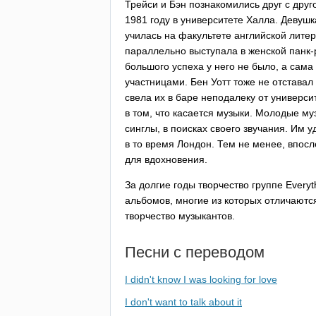
Трейси и Бэн познакомились друг с друг
1981 году в университете Халла. Девушк
училась на факультете английской литер
параллельно выступала в женской панк-
большого успеха у него не было, а сама
участницами. Бен Уотт тоже не отставал
свела их в баре неподалеку от универси
в том, что касается музыки. Молодые м
синглы, в поисках своего звучания. Им 
в то время Лондон. Тем не менее, впос
для вдохновения.
За долгие годы творчество группе
Everyt
альбомов, многие из которых отличаются
творчество музыкантов.
Песни с переводом
I didn't know I was looking for love
I don't want to talk about it