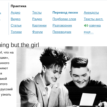
Практика
ь
Аудио
Тесты
Перевод песен
Анекдоты
ь
Видео
Радио
Подборки слов
Тексты англ.
Статьи
Картинки
Разговорник
озвучка
Топики
Форум
Переводчик
еще...
hing
but
the
girl
rl
, что на
ушки»,
анного
сняют
ия
такой
этого
 русский
 узнать