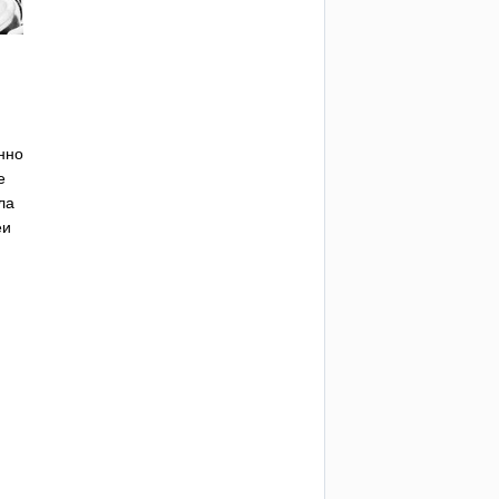
нно
е
ла
еи