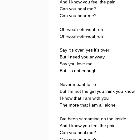
And
I
know
you
feel
the
pain
Can
you
heal
me
?
Can
you
hear
me
?
Oh-woah-oh-woah-oh
Oh-woah-oh-woah-oh
Say
it's
over
,
yes
it's
over
But
I
need
you
anyway
Say
you
love
me
But
it's
not
enough
Never
meant
to
lie
But
I'm
not
the
girl
you
think
you
know
I
know
that
I
am
with
you
The
more
that
I
am
all
alone
I've
been
screaming
on
the
inside
And
I
know
you
feel
the
pain
Can
you
heal
me
?
Can
you
hear
me
?