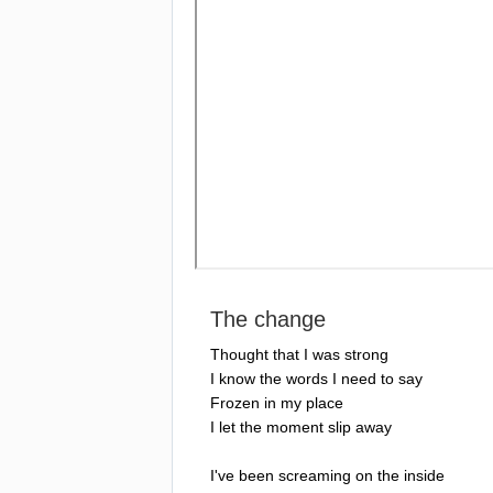
The
change
Thought
that
I
was
strong
I
know
the
words
I
need
to
say
Frozen
in
my
place
I
let
the
moment
slip
away
I've
been
screaming
on
the
inside