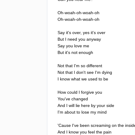
Oh-woah-oh-woah-oh
Oh-woah-oh-woah-oh
Say
it's
over
,
yes
it's
over
But
I
need
you
anyway
Say
you
love
me
But
it's
not
enough
Not
that
I'm
so
different
Not
that
I
don't
see
I'm
dying
I
know
what
we
used
to
be
How
could
I
forgive
you
You've
changed
And
I
will
lie
here
by
your
side
I'm
about
to
lose
my
mind
'
Cause
I've
been
screaming
on
the
insid
And
I
know
you
feel
the
pain