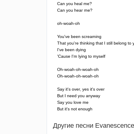
Can
you
heal
me
?
Can
you
hear
me
?
oh-woah-oh
You've
been
screaming
That
you're
thinking
that
I
still
belong
to
I've
been
dying
'
Cause
I'm
lying
to
myself
Oh-woah-oh-woah-oh
Oh-woah-oh-woah-oh
Say
it's
over
,
yes
it's
over
But
I
need
you
anyway
Say
you
love
me
But
it's
not
enough
Другие песни
Evanescenc