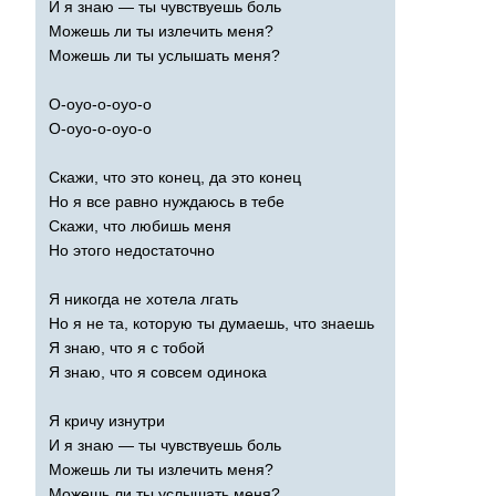
И я знаю — ты чувствуешь боль
Можешь ли ты излечить меня?
Можешь ли ты услышать меня?
О-оуо-о-оуо-о
О-оуо-о-оуо-о
Скажи, что это конец, да это конец
Но я все равно нуждаюсь в тебе
Скажи, что любишь меня
Но этого недостаточно
Я никогда не хотела лгать
Но я не та, которую ты думаешь, что знаешь
Я знаю, что я с тобой
Я знаю, что я совсем одинока
Я кричу изнутри
И я знаю — ты чувствуешь боль
Можешь ли ты излечить меня?
Можешь ли ты услышать меня?