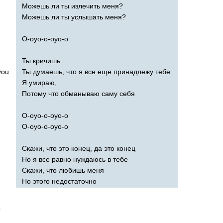
Можешь ли ты излечить меня?
Можешь ли ты услышать меня?
О-оуо-о-оуо-о
Ты кричишь
you
Ты думаешь, что я все еще принадлежу тебе
Я умираю,
Потому что обманываю саму себя
О-оуо-о-оуо-о
О-оуо-о-оуо-о
Скажи, что это конец, да это конец
Но я все равно нуждаюсь в тебе
Скажи, что любишь меня
Но этого недостаточно
e