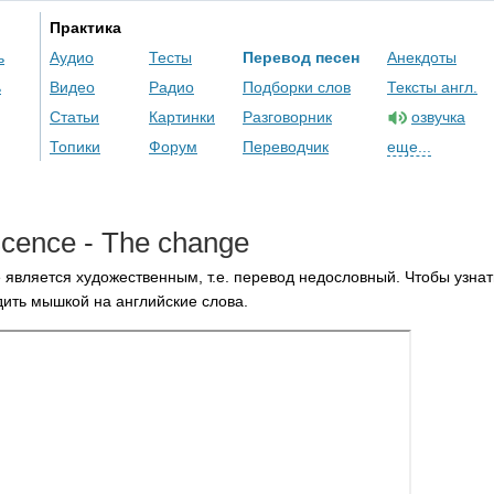
Практика
ь
Аудио
Тесты
Перевод песен
Анекдоты
ь
Видео
Радио
Подборки слов
Тексты англ.
Статьи
Картинки
Разговорник
озвучка
Топики
Форум
Переводчик
еще...
cence
-
The
change
 является художественным, т.е. перевод недословный. Чтобы узнат
ить мышкой на английские слова.