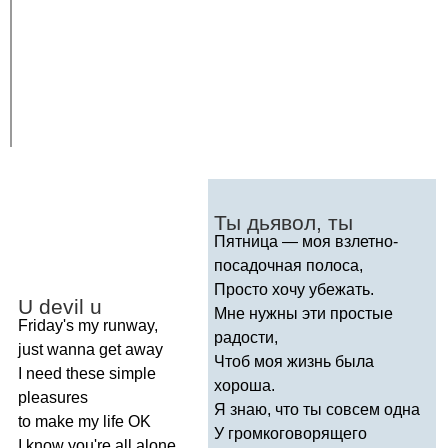
Ты дьявол, ты
Пятница — моя взлетно-
посадочная полоса,
Просто хочу убежать.
U
devil
u
Мне нужны эти простые
Friday's
my
runway
,
радости,
just
wanna
get
away
Чтоб моя жизнь была
I
need
these
simple
хороша.
pleasures
Я знаю, что ты совсем одна
to
make
my
life
OK
У громкоговорящего
I
know
you're
all
alone