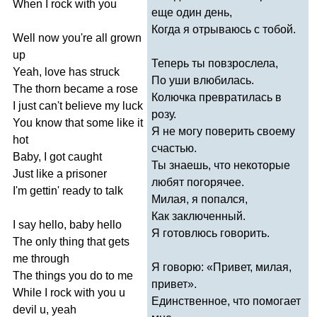
When
I
rock
with
you
еще один день,
Когда я отрываюсь с тобой.
Well
now
you're
all
grown
up
Теперь ты повзрослела,
Yeah
,
love
has
struck
По уши влюбилась.
The
thorn
became
a
rose
Колючка превратилась в
I
just
can't
believe
my
luck
розу.
You
know
that
some
like
it
Я не могу поверить своему
hot
счастью.
Baby
,
I
got
caught
Ты знаешь, что некоторые
Just
like
a
prisoner
любят погорячее.
I'm
gettin'
ready
to
talk
Милая, я попался,
Как заключенный.
I
say
hello
,
baby
hello
Я готовлюсь говорить.
The
only
thing
that
gets
me
through
Я говорю: «Привет, милая,
The
things
you
do
to
me
привет».
While
I
rock
with
you
u
Единственное, что помогает
devil
u
,
yeah