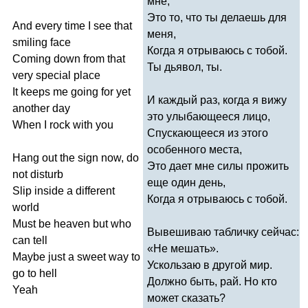
мне,
Это то, что ты делаешь для
And
every
time
I
see
that
меня,
smiling
face
Когда я отрываюсь с тобой.
Coming
down
from
that
Ты дьявол, ты.
very
special
place
It
keeps
me
going
for
yet
И каждый раз, когда я вижу
another
day
это улыбающееся лицо,
When
I
rock
with
you
Спускающееся из этого
особенного места,
Hang
out
the
sign
now
,
do
Это дает мне силы прожить
not
disturb
еще один день,
Slip
inside
a
different
Когда я отрываюсь с тобой.
world
Must
be
heaven
but
who
Вывешиваю табличку сейчас:
can
tell
«Не мешать».
Maybe
just
a
sweet
way
to
Ускользаю в другой мир.
go
to
hell
Должно быть, рай. Но кто
Yeah
может сказать?