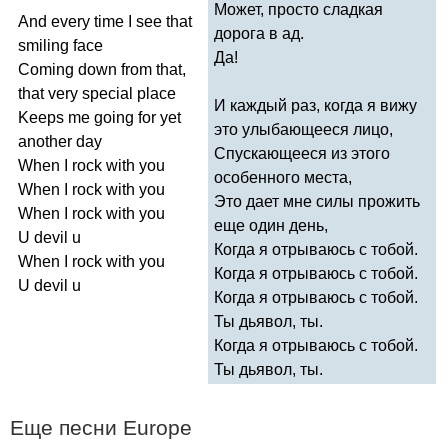
Может, просто сладкая
And
every
time
I
see
that
дорога в ад.
smiling
face
Да!
Coming
down
from
that
,
that
very
special
place
И каждый раз, когда я вижу
Keeps
me
going
for
yet
это улыбающееся лицо,
another
day
Спускающееся из этого
When
I
rock
with
you
особенного места,
When
I
rock
with
you
Это дает мне силы прожить
When
I
rock
with
you
еще один день,
U
devil
u
Когда я отрываюсь с тобой.
When
I
rock
with
you
Когда я отрываюсь с тобой.
U
devil
u
Когда я отрываюсь с тобой.
Ты дьявол, ты.
Когда я отрываюсь с тобой.
Ты дьявол, ты.
Еще песни
Europe