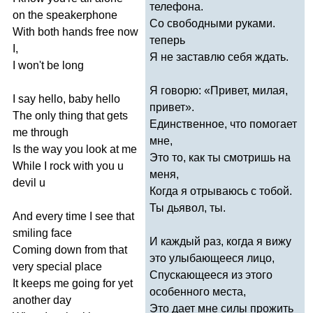
телефона.
on
the
speakerphone
Со свободными руками.
With
both
hands
free
now
теперь
I
,
Я не заставлю себя ждать.
I
won't
be
long
Я говорю: «Привет, милая,
I
say
hello
,
baby
hello
привет».
The
only
thing
that
gets
Единственное, что помогает
me
through
мне,
Is
the
way
you
look
at
me
Это то, как ты смотришь на
While
I
rock
with
you
u
меня,
devil
u
Когда я отрываюсь с тобой.
Ты дьявол, ты.
And
every
time
I
see
that
smiling
face
И каждый раз, когда я вижу
Coming
down
from
that
это улыбающееся лицо,
very
special
place
Спускающееся из этого
It
keeps
me
going
for
yet
особенного места,
another
day
Это дает мне силы прожить