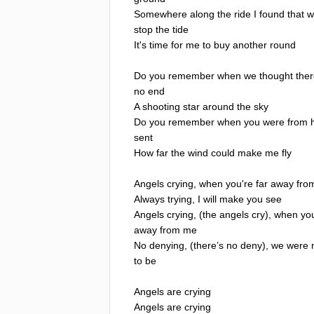
Somewhere
along
the
ride
I
found
that
w
stop
the
tide
It's
time
for
me
to
buy
another
round
Do
you
remember
when
we
thought
the
no
end
A
shooting
star
around
the
sky
Do
you
remember
when
you
were
from
sent
How
far
the
wind
could
make
me
fly
Angels
crying
,
when
you're
far
away
fro
Always
trying
,
I
will
make
you
see
Angels
crying
, (
the
angels
cry
),
when
yo
away
from
me
No
denying
, (
there
’
s
no
deny
),
we
were
to
be
Angels
are
crying
Angels
are
crying