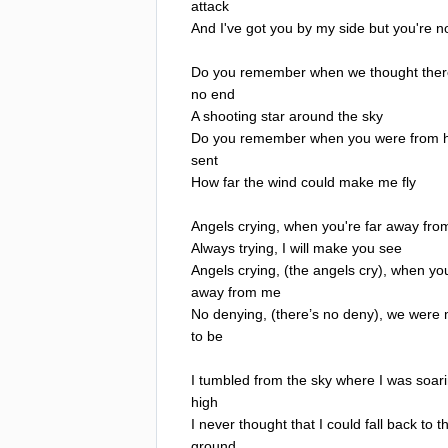
attack
And
I've
got
you
by
my
side
but
you're
n
Do
you
remember
when
we
thought
the
no
end
A
shooting
star
around
the
sky
Do
you
remember
when
you
were
from
sent
How
far
the
wind
could
make
me
fly
Angels
crying
,
when
you're
far
away
fro
Always
trying
,
I
will
make
you
see
Angels
crying
, (
the
angels
cry
),
when
yo
away
from
me
No
denying
, (
there
’
s
no
deny
),
we
were
to
be
I
tumbled
from
the
sky
where
I
was
soar
high
I
never
thought
that
I
could
fall
back
to
t
ground