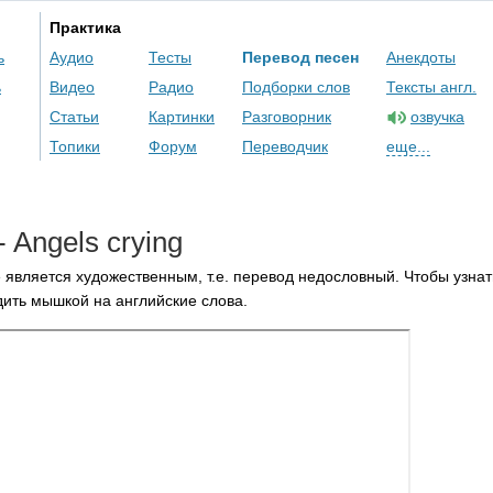
Практика
ь
Аудио
Тесты
Перевод песен
Анекдоты
ь
Видео
Радио
Подборки слов
Тексты англ.
Статьи
Картинки
Разговорник
озвучка
Топики
Форум
Переводчик
еще...
-
Angels
crying
 является художественным, т.е. перевод недословный. Чтобы узнат
ить мышкой на английские слова.