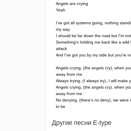
Angels
are
crying
Yeah
I
’
ve
got
all
systems
going
,
nothing
stand
my
way
I
should
be
far
down
the
road
but
I'm
not
Something's
holding
me
back
like
a
wild
attack
And
I've
got
you
by
my
side
but
you're
n
Angels
crying
, (
the
angels
cry
),
when
yo
away
from
me
Always
trying
, (
I
always
try
),
I
will
make
Angels
crying
, (
the
angels
cry
),
when
yo
away
from
me
No
denying
, (
there
’
s
no
deny
),
we
were
to
be
Другие песни
E-type