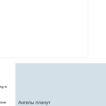
ing
in
Ангелы плачут
boar