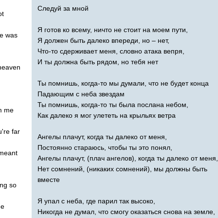
Следуй за мной
ot
Я готов ко всему, ничто не стоит на моем пути,
re
was
Я должен быть далеко впереди, но – нет,
Что-то сдерживает меня, словно атака вепря,
И ты должна быть рядом, но тебя нет
heaven
Ты помнишь, когда-то мы думали, что не будет конца
Падающим с неба звездам
Ты помнишь, когда-то ты была послана небом,
m
me
Как далеко я мог улететь на крыльях ветра
u're
far
Ангелы плачут, когда ты далеко от меня,
Постоянно стараюсь, чтобы ты это понял,
meant
Ангелы плачут, (плач ангелов), когда ты далеко от меня,
Нет сомнений, (никаких сомнений), мы должны быть
вместе
ing
so
Я упал с неба, где парил так высоко,
he
Никогда не думал, что смогу оказаться снова на земле,