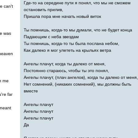
Где-то на середине пути я понял, что мы не сможем
e
can't
остановить прилив,
Пришла пора мне начать новый виток
Ты помнишь, когда-то мы думали, что не будет конца
re
was
Падающим с неба звездам
Ты помнишь, когда-то ты была послана небом,
Как далеко я мог улететь на крыльях ветра
heaven
Ангелы плачут, когда ты далеко от меня,
Постоянно стараюсь, чтобы ты это понял,
Ангелы плачут, (плач ангелов), когда ты далеко от меня,
m
me
Нет сомнений, (никаких сомнений), мы должны быть
вместе
u're
far
Ангелы плачут
meant
Ангелы плачут
Ангелы плачут
Да