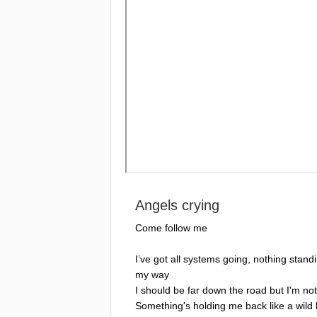
Angels
crying
Come
follow
me
I
’
ve
got
all
systems
going
,
nothing
stand
my
way
I
should
be
far
down
the
road
but
I'm
not
Something's
holding
me
back
like
a
wild