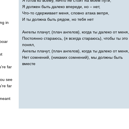
Я готов ко всему, ничто не стоит на моем пути,
Я должен быть далеко впереди, но – нет,
Что-то сдерживает меня, словно атака вепря,
И ты должна быть рядом, но тебя нет
ing
in
Ангелы плачут, (плач ангелов), когда ты далеко от меня,
Постоянно стараюсь, (я всегда стараюсь), чтобы ты это
boar
понял,
Ангелы плачут, (плач ангелов), когда ты далеко от меня,
ot
Нет сомнений, (никаких сомнений), мы должны быть
вместе
u're
far
you
see
u're
far
meant