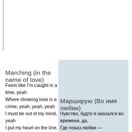
Marching
(
in
the
name
of
love
)
Feels
like
I
’
m
caught
in
a
time
,
yeah
Where
showing
love
is
a
Марширую (Во имя
crime
,
yeah
,
yeah
,
yeah
любви)
I
must
be
out
of
my
mind
,
Чувство, будто я оказался во
yeah
времени, да,
I
put
my
heart
on
the
line
,
Где показ любви —