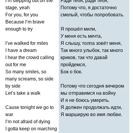
I
’
m
stepping
out
on
the
Ради тебя, ради тебя,
stage
,
yeah
Потому что, я достаточно
For
you
,
for
you
смелый, чтобы попробовать.
Because
I
’
m
brave
enough
to
try
Я прошёл мили,
У меня есть мечта,
I
’
ve
walked
for
miles
Я слышу, толпа зовёт меня,
I
have
a
dream
Так много улыбок, так много
I
hear
the
crowd
calling
криков, так что давай
out
for
me
пройдемся,
So
many
smiles
,
so
Бок о бок.
many
screams
,
so
side
by
side
Потому что сегодня вечером
Let
’
s
take
a
walk
мы отправимся на войну
И я не боюсь умереть.
Cause
tonight
we
go
to
Я должен продолжать идти,
war
Я марширую во имя любви.
I
’
m
not
afraid
of
dying
I
gotta
keep
on
marching