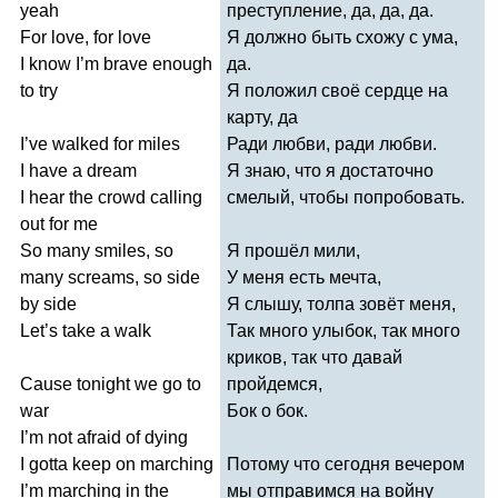
yeah
преступление, да, да, да.
For
love
,
for
love
Я должно быть схожу с ума,
I
know
I
’
m
brave
enough
да.
to
try
Я положил своё сердце на
карту, да
I
’
ve
walked
for
miles
Ради любви, ради любви.
I
have
a
dream
Я знаю, что я достаточно
I
hear
the
crowd
calling
смелый, чтобы попробовать.
out
for
me
So
many
smiles
,
so
Я прошёл мили,
many
screams
,
so
side
У меня есть мечта,
by
side
Я слышу, толпа зовёт меня,
Let
’
s
take
a
walk
Так много улыбок, так много
криков, так что давай
Cause
tonight
we
go
to
пройдемся,
war
Бок о бок.
I
’
m
not
afraid
of
dying
I
gotta
keep
on
marching
Потому что сегодня вечером
I
’
m
marching
in
the
мы отправимся на войну