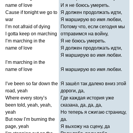
name
of
love
И я не боюсь умереть.
Cause
if
tonight
we
go
to
Я должен продолжать идти,
war
Я марширую во имя любви,
I
’
m
not
afraid
of
dying
Потому что, если сегодня мы
I
gotta
keep
on
marching
отправимся на войну,
I
’
m
marching
in
the
Я не боюсь умереть.
name
of
love
Я должен продолжать идти,
Я марширую во имя любви.
I
’
m
marching
in
the
name
of
love
Я марширую во имя любви.
I
’
ve
been
so
far
down
the
Я зашёл так далеко вниз этой
road
,
yeah
дороги, да,
Where
every
story
’
s
Где каждая история уже
been
told
,
yeah
,
yeah
,
сказана, да, да, да,
yeah
Но теперь я сжигаю страницу,
But
now
I
’
m
burning
the
да.
page
,
yeah
Я выхожу на сцену, да