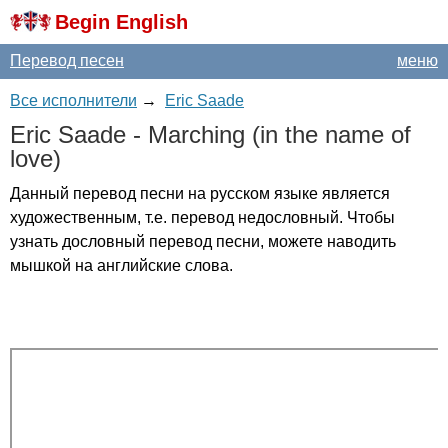
Begin English
Перевод песен
меню
Все исполнители
→
Eric Saade
Eric
Saade
-
Marching
(
in
the
name
of
love
)
Данный перевод песни на русском языке является
художественным, т.е. перевод недословный. Чтобы
узнать дословный перевод песни, можете наводить
мышкой на английские слова.