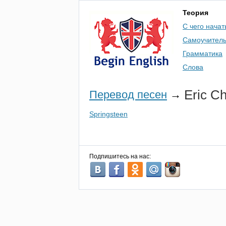
Теория
С чего начат
Самоучител
Грамматика
Слова
Eric
Ch
Перевод песен
→
Springsteen
Подпишитесь на нас: