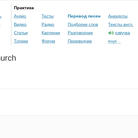
Практика
ь
Аудио
Тесты
Перевод песен
Анекдоты
ь
Видео
Радио
Подборки слов
Тексты англ.
Статьи
Картинки
Разговорник
озвучка
Топики
Форум
Переводчик
еще...
urch