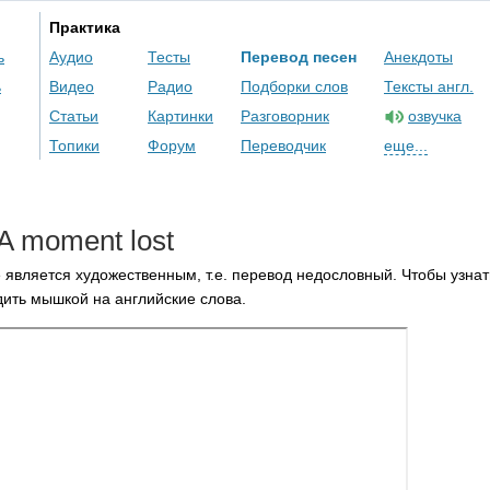
Практика
ь
Аудио
Тесты
Перевод песен
Анекдоты
ь
Видео
Радио
Подборки слов
Тексты англ.
Статьи
Картинки
Разговорник
озвучка
Топики
Форум
Переводчик
еще...
A
moment
lost
 является художественным, т.е. перевод недословный. Чтобы узнат
ить мышкой на английские слова.