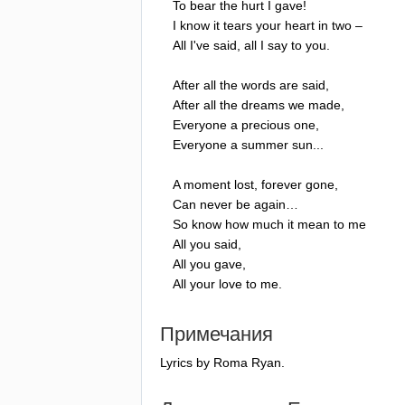
To
bear
the
hurt
I
gave
!
I
know
it
tears
your
heart
in
two
–
All
I've
said
,
all
I
say
to
you
.
After
all
the
words
are
said
,
After
all
the
dreams
we
made
,
Everyone
a
precious
one
,
Everyone
a
summer
sun
...
A
moment
lost
,
forever
gone
,
Can
never
be
again
…
So
know
how
much
it
mean
to
me
All
you
said
,
All
you
gave
,
All
your
love
to
me
.
Примечания
Lyrics
by
Roma
Ryan
.