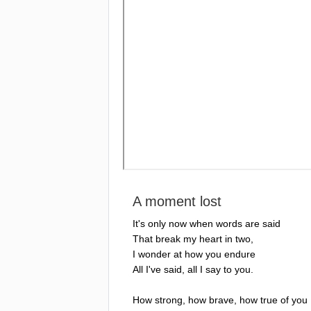
A
moment
lost
It's
only
now
when
words
are
said
That
break
my
heart
in
two
,
I
wonder
at
how
you
endure
All
I've
said
,
all
I
say
to
you
.
How
strong
,
how
brave
,
how
true
of
you