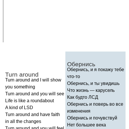
Обернись
Обернись, и я покажу тебе
Turn
around
что-то
Turn
around
and
I
will
show
Обернись, и ты увидишь
you
something
Что жизнь — карусель
Turn
around
and
you
will
see
Как будто ЛСД
Life
is
like
a
roundabout
Обернись и поверь во все
A
kind
of
LSD
изменения
Turn
around
and
have
faith
Обернись и почувствуй
in
all
the
changes
Нет большее века
Turn
around
and
you
will
feel