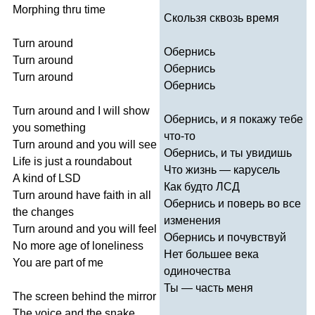
Morphing
thru
time
Скользя сквозь время
Turn
around
Обернись
Turn
around
Обернись
Turn
around
Обернись
Turn
around
and
I
will
show
Обернись, и я покажу тебе
you
something
что-то
Turn
around
and
you
will
see
Обернись, и ты увидишь
Life
is
just
a
roundabout
Что жизнь — карусель
A
kind
of
LSD
Как будто ЛСД
Turn
around
have
faith
in
all
Обернись и поверь во все
the
changes
изменения
Turn
around
and
you
will
feel
Обернись и почувствуй
No
more
age
of
loneliness
Нет большее века
You
are
part
of
me
одиночества
Ты — часть меня
The
screen
behind
the
mirror
The
voice
and
the
snake