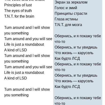
Экран за зеркалом
Principles
of
lust
Голос и змий
The
eyes
of
truth
Принципы страсти
T
.
N
.
T
.
for
the
brain
Глаза истины
T
.
N
.
T
. для мозга
Turn
around
and
I
will
show
you
something
Обернись, и я покажу тебе
Turn
around
and
you
will
see
что-то
Life
is
just
a
roundabout
Обернись, и ты увидишь
A
kind
of
LSD
Что жизнь — карусель
Turn
around
and
I
will
show
Как будто ЛСД
you
something
Обернись, и я покажу тебе
Turn
around
and
you
will
see
что-то
Life
is
just
a
roundabout
Обернись, и ты увидишь
A
kind
of
LSD
Что жизнь — карусель
Как будто ЛСД
Turn
around
and
I
will
show
you
something
Обернись, и я покажу тебе
что-то