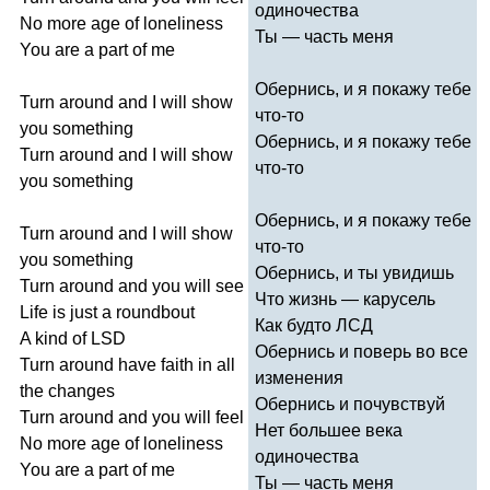
одиночества
No
more
age
of
loneliness
Ты — часть меня
You
are
a
part
of
me
Обернись, и я покажу тебе
Turn
around
and
I
will
show
что-то
you
something
Обернись, и я покажу тебе
Turn
around
and
I
will
show
что-то
you
something
Обернись, и я покажу тебе
Turn
around
and
I
will
show
что-то
you
something
Обернись, и ты увидишь
Turn
around
and
you
will
see
Что жизнь — карусель
Life
is
just
a
roundbout
Как будто ЛСД
A
kind
of
LSD
Обернись и поверь во все
Turn
around
have
faith
in
all
изменения
the
changes
Обернись и почувствуй
Turn
around
and
you
will
feel
Нет большее века
No
more
age
of
loneliness
одиночества
You
are
a
part
of
me
Ты — часть меня