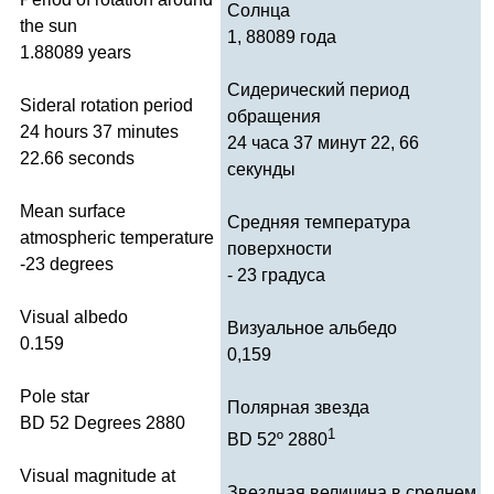
Солнца
the
sun
1, 88089 года
1.88089
years
Сидерический период
Sideral
rotation
period
обращения
24
hours
37
minutes
24 часа 37 минут 22, 66
22.66
seconds
секунды
Mean
surface
Средняя температура
atmospheric
temperature
поверхности
-23
degrees
- 23 градуса
Visual
albedo
Визуальное альбедо
0.159
0,159
Pole
star
Полярная звезда
BD
52
Degrees
2880
1
BD
52º 2880
Visual
magnitude
at
Звездная величина в среднем