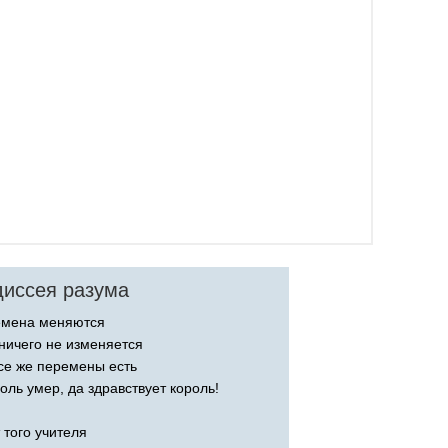
иссея разума
емена меняются
ничего не изменяется
се же перемены есть
оль умер, да здравствует король!
 того учителя