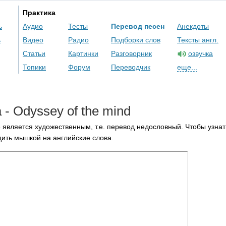
Практика
ь
Аудио
Тесты
Перевод песен
Анекдоты
ь
Видео
Радио
Подборки слов
Тексты англ.
Статьи
Картинки
Разговорник
озвучка
Топики
Форум
Переводчик
еще...
a
-
Odyssey
of
the
mind
 является художественным, т.е. перевод недословный. Чтобы узнат
ить мышкой на английские слова.