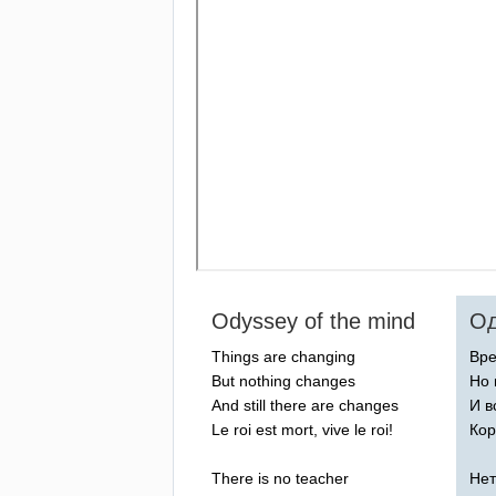
Odyssey
of
the
mind
Од
Things
are
changing
Вр
But
nothing
changes
Но 
And
still
there
are
changes
И в
Le
roi
est
mort
,
vive
le
roi
!
Кор
There
is
no
teacher
Нет