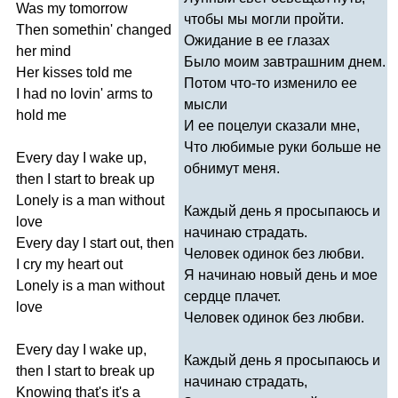
Was
my
tomorrow
чтобы мы могли пройти.
Then
somethin'
changed
Ожидание в ее глазах
her
mind
Было моим завтрашним днем.
Her
kisses
told
me
Потом что-то изменило ее
I
had
no
lovin'
arms
to
мысли
hold
me
И ее поцелуи сказали мне,
Что любимые руки больше не
Every
day
I
wake
up
,
обнимут меня.
then
I
start
to
break
up
Lonely
is
a
man
without
Каждый день я просыпаюсь и
love
начинаю страдать.
Every
day
I
start
out
,
then
Человек одинок без любви.
I
cry
my
heart
out
Я начинаю новый день и мое
Lonely
is
a
man
without
сердце плачет.
love
Человек одинок без любви.
Every
day
I
wake
up
,
Каждый день я просыпаюсь и
then
I
start
to
break
up
начинаю страдать,
Knowing
that's
it's
a