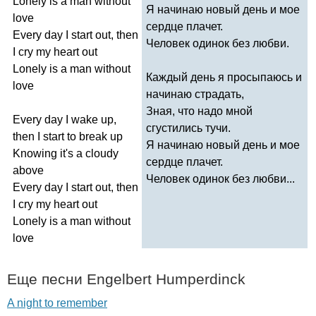
Lonely
is
a
man
without
Я начинаю новый день и мое
love
сердце плачет.
Every
day
I
start
out
,
then
Человек одинок без любви.
I
cry
my
heart
out
Lonely
is
a
man
without
Каждый день я просыпаюсь и
love
начинаю страдать,
Зная, что надо мной
Every
day
I
wake
up
,
сгустились тучи.
then
I
start
to
break
up
Я начинаю новый день и мое
Knowing
it's
a
cloudy
сердце плачет.
above
Человек одинок без любви...
Every
day
I
start
out
,
then
I
cry
my
heart
out
Lonely
is
a
man
without
love
Еще песни
Engelbert
Humperdinck
A night to remember