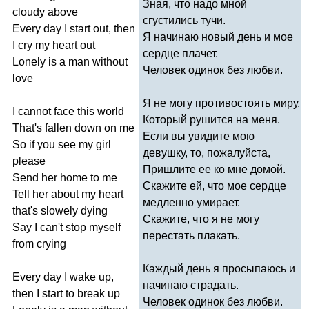
Зная, что надо мной
cloudy
above
сгустились тучи.
Every
day
I
start
out
,
then
Я начинаю новый день и мое
I
cry
my
heart
out
сердце плачет.
Lonely
is
a
man
without
Человек одинок без любви.
love
Я не могу противостоять миру,
I
cannot
face
this
world
Который рушится на меня.
That's
fallen
down
on
me
Если вы увидите мою
So
if
you
see
my
girl
девушку, то, пожалуйста,
please
Пришлите ее ко мне домой.
Send
her
home
to
me
Скажите ей, что мое сердце
Tell
her
about
my
heart
медленно умирает.
that's
slowely
dying
Скажите, что я не могу
Say
I
can't
stop
myself
перестать плакать.
from
crying
Каждый день я просыпаюсь и
Every
day
I
wake
up
,
начинаю страдать.
then
I
start
to
break
up
Человек одинок без любви.