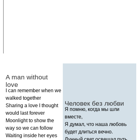
A
man
without
love
I
can
remember
when
we
walked
together
Человек без любви
Sharing
a
love
I
thought
Я помню, когда мы шли
would
last
forever
вместе,
Moonlight
to
show
the
Я думал, что наша любовь
way
so
we
can
follow
будет длиться вечно.
Waiting
inside
her
eyes
Лунный свет освещал путь,