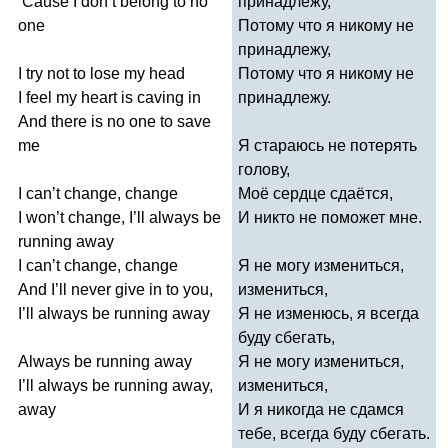
‘
Cause
I
don
’
t
belong
to
no
принадлежу,
one
Потому что я никому не
принадлежу,
I
try
not
to
lose
my
head
Потому что я никому не
I
feel
my
heart
is
caving
in
принадлежу.
And
there
is
no
one
to
save
me
Я стараюсь не потерять
голову,
I
can
’
t
change
,
change
Моё сердце сдаётся,
I
won
’
t
change
,
I
’
ll
always
be
И никто не поможет мне.
running
away
I
can
’
t
change
,
change
Я не могу измениться,
And
I
’
ll
never
give
in
to
you
,
измениться,
I
’
ll
always
be
running
away
Я не изменюсь, я всегда
буду сбегать,
Always
be
running
away
Я не могу измениться,
I
’
ll
always
be
running
away
,
измениться,
away
И я никогда не сдамся
тебе, всегда буду сбегать.