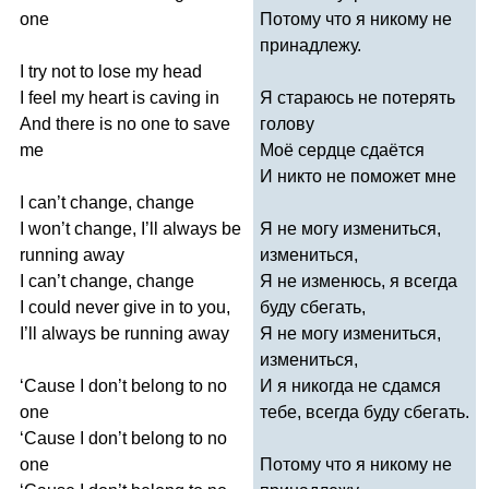
one
Потому что я никому не
принадлежу.
I
try
not
to
lose
my
head
I
feel
my
heart
is
caving
in
Я стараюсь не потерять
And
there
is
no
one
to
save
голову
me
Моё сердце сдаётся
И никто не поможет мне
I
can
’
t
change
,
change
I
won
’
t
change
,
I
’
ll
always
be
Я не могу измениться,
running
away
измениться,
I
can
’
t
change
,
change
Я не изменюсь, я всегда
I
could
never
give
in
to
you
,
буду сбегать,
I
’
ll
always
be
running
away
Я не могу измениться,
измениться,
‘
Cause
I
don
’
t
belong
to
no
И я никогда не сдамся
one
тебе, всегда буду сбегать.
‘
Cause
I
don
’
t
belong
to
no
one
Потому что я никому не