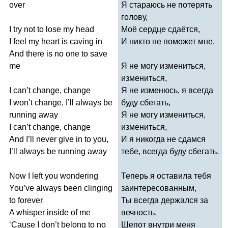
over
Я стараюсь не потерять
голову,
I
try
not
to
lose
my
head
Моё сердце сдаётся,
I
feel
my
heart
is
caving
in
И никто не поможет мне.
And
there
is
no
one
to
save
me
Я не могу измениться,
измениться,
I
can
’
t
change
,
change
Я не изменюсь, я всегда
I
won
’
t
change
,
I
’
ll
always
be
буду сбегать,
running
away
Я не могу измениться,
I
can
’
t
change
,
change
измениться,
And
I
’
ll
never
give
in
to
you
,
И я никогда не сдамся
I
’
ll
always
be
running
away
тебе, всегда буду сбегать.
Now
I
left
you
wondering
Теперь я оставила тебя
You
’
ve
always
been
clinging
заинтересованным,
to
forever
Ты всегда держался за
A
whisper
inside
of
me
вечность.
‘
Cause
I
don
’
t
belong
to
no
Шепот внутри меня