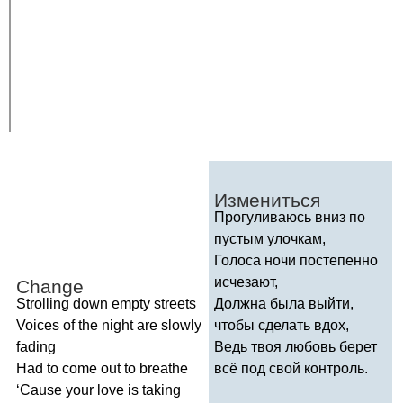
Измениться
Прогуливаюсь вниз по
пустым улочкам,
Голоса ночи постепенно
исчезают,
Change
Strolling
down
empty
streets
Должна была выйти,
Voices
of
the
night
are
slowly
чтобы сделать вдох,
fading
Ведь твоя любовь берет
Had
to
come
out
to
breathe
всё под свой контроль.
‘
Cause
your
love
is
taking