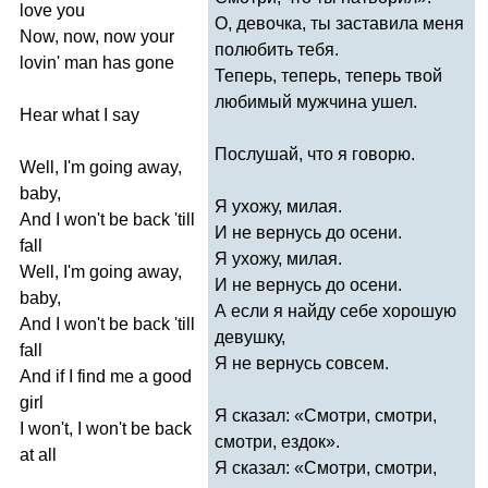
love
you
О, девочка, ты заставила меня
Now
,
now
,
now
your
полюбить тебя.
lovin'
man
has
gone
Теперь, теперь, теперь твой
любимый мужчина ушел.
Hear
what
I
say
Послушай, что я говорю.
Well
,
I'm
going
away
,
baby
,
Я ухожу, милая.
And
I
won't
be
back
'
till
И не вернусь до осени.
fall
Я ухожу, милая.
Well
,
I'm
going
away
,
И не вернусь до осени.
baby
,
А если я найду себе хорошую
And
I
won't
be
back
'
till
девушку,
fall
Я не вернусь совсем.
And
if
I
find
me
a
good
girl
Я сказал: «Смотри, смотри,
I
won't
,
I
won't
be
back
смотри, ездок».
at
all
Я сказал: «Смотри, смотри,