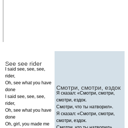
See
see
rider
I
said
see
,
see
,
see
,
rider
,
Oh
,
see
what
you
have
Смотри, смотри, ездок
done
Я сказал: «Смотри, смотри,
I
said
see
,
see
,
see
,
смотри, ездок.
rider
,
Смотри, что ты натворил».
Oh
,
see
what
you
have
Я сказал: «Смотри, смотри,
done
смотри, ездок.
Oh
,
girl
,
you
made
me
Смотри, что ты натворил».