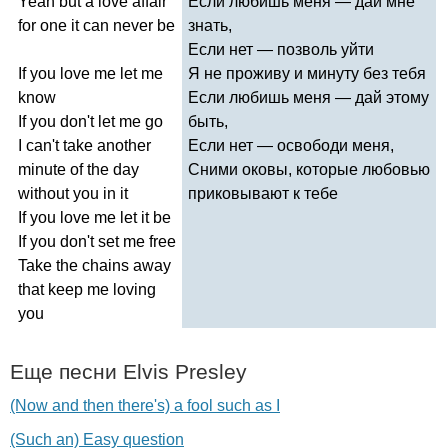
Yeah
but
a
love
affair
Если любишь меня — дай мне
for
one
it
can
never
be
знать,
Если нет — позволь уйти
If
you
love
me
let
me
Я не проживу и минуту без тебя
know
Если любишь меня — дай этому
If
you
don't
let
me
go
быть,
I
can't
take
another
Если нет — освободи меня,
minute
of
the
day
Сними оковы, которые любовью
without
you
in
it
приковывают к тебе
If
you
love
me
let
it
be
If
you
don't
set
me
free
Take
the
chains
away
that
keep
me
loving
you
Еще песни
Elvis
Presley
(Now and then there's) a fool such as I
(Such an) Easy question