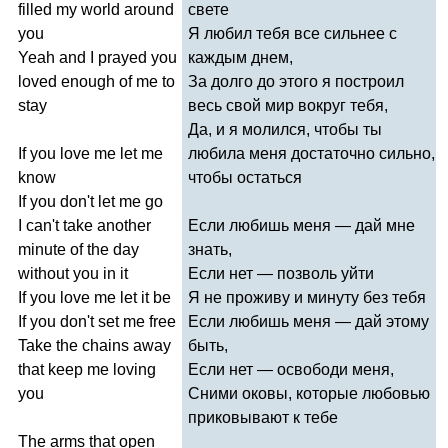
filled
my
world
around
свете
you
Я любил тебя все сильнее с
Yeah
and
I
prayed
you
каждым днем,
loved
enough
of
me
to
За долго до этого я построил
stay
весь свой мир вокруг тебя,
Да, и я молился, чтобы ты
If
you
love
me
let
me
любила меня достаточно сильно,
know
чтобы остаться
If
you
don't
let
me
go
I
can't
take
another
Если любишь меня — дай мне
minute
of
the
day
знать,
without
you
in
it
Если нет — позволь уйти
If
you
love
me
let
it
be
Я не проживу и минуту без тебя
If
you
don't
set
me
free
Если любишь меня — дай этому
Take
the
chains
away
быть,
that
keep
me
loving
Если нет — освободи меня,
you
Сними оковы, которые любовью
приковывают к тебе
The
arms
that
open