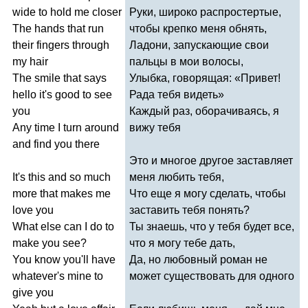
wide
to
hold
me
closer
Руки, широко распростертые,
The
hands
that
run
чтобы крепко меня обнять,
their
fingers
through
Ладони, запускающие свои
my
hair
пальцы в мои волосы,
The
smile
that
says
Улыбка, говорящая: «Привет!
hello
it's
good
to
see
Рада тебя видеть»
you
Каждый раз, оборачиваясь, я
Any
time
I
turn
around
вижу тебя
and
find
you
there
Это и многое другое заставляет
It's
this
and
so
much
меня любить тебя,
more
that
makes
me
Что еще я могу сделать, чтобы
love
you
заставить тебя понять?
What
else
can
I
do
to
Ты знаешь, что у тебя будет все,
make
you
see
?
что я могу тебе дать,
You
know
you'll
have
Да, но любовный роман не
whatever's
mine
to
может существовать для одного
give
you