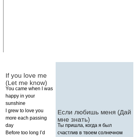
If
you
love
me
(
Let
me
know
)
You
came
when
I
was
happy
in
your
sunshine
I
grew
to
love
you
Если любишь меня (Дай
more
each
passing
мне знать)
day
Ты пришла, когда я был
Before
too
long
I
’
d
счастлив в твоем солнечном