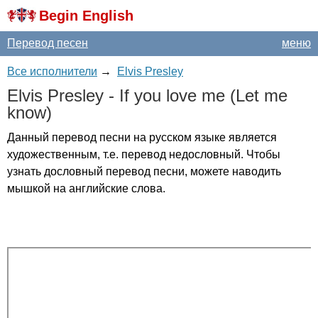
Begin English
Перевод песен
меню
Все исполнители
→
Elvis Presley
Elvis
Presley
-
If
you
love
me
(
Let
me
know
)
Данный перевод песни на русском языке является
художественным, т.е. перевод недословный. Чтобы
узнать дословный перевод песни, можете наводить
мышкой на английские слова.