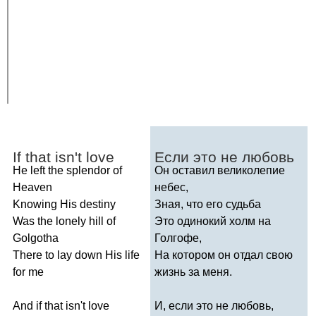
If
that
isn't
love
Если это не любовь
He
left
the
splendor
of
Он оставил великолепие
Heaven
небес,
Knowing
His
destiny
Зная, что его судьба
Was
the
lonely
hill
of
Это одинокий холм на
Golgotha
Голгофе,
There
to
lay
down
His
life
На котором он отдал свою
for
me
жизнь за меня.
And
if
that
isn't
love
И, если это не любовь,