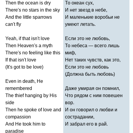
Then
the
ocean
is
dry
То океан сух,
There's
no
stars
in
the
sky
И нет звезд в небе,
And
the
little
sparrows
И маленькие воробьи не
can't
fly
умеют летать.
Yeah
,
if
that
isn't
love
Если это не любовь,
Then
Heaven's
a
myth
То небеса — всего лишь
There's
no
feeling
like
this
миф,
If
that
isn't
love
Нет таких чувств, как это,
(
It's
got
to
be
love
)
Если это не любовь
(Должна быть любовь)
Even
in
death
,
He
remembered
Даже умирая он помнил,
The
thief
hanging
by
His
Что рядом с ним повешен
side
вор.
Then
he
spoke
of
love
and
И он говорил о любви и
compassion
сострадании,
And
He
took
him
to
И забрал его в рай.
paradise