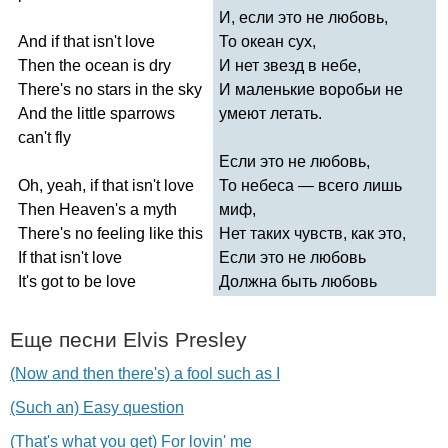
И, если это не любовь,
And
if
that
isn't
love
То океан сух,
Then
the
ocean
is
dry
И нет звезд в небе,
There's
no
stars
in
the
sky
И маленькие воробьи не
And
the
little
sparrows
умеют летать.
can't
fly
Если это не любовь,
Oh
,
yeah
,
if
that
isn't
love
То небеса — всего лишь
Then
Heaven's
a
myth
миф,
There's
no
feeling
like
this
Нет таких чувств, как это,
If
that
isn't
love
Если это не любовь
It's
got
to
be
love
Должна быть любовь
Еще песни
Elvis
Presley
(Now and then there's) a fool such as I
(Such an) Easy question
(That's what you get) For lovin' me