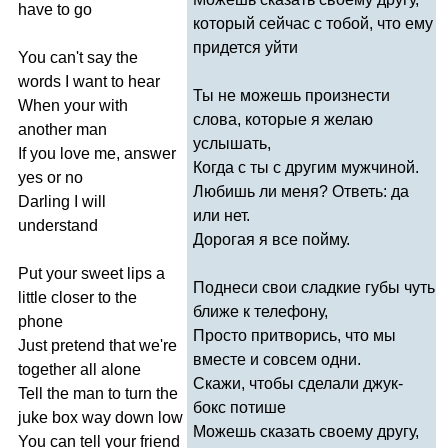
have
to
go
который сейчас с тобой, что ему
придется уйти
You
can't
say
the
words
I
want
to
hear
Ты не можешь произнести
When
your
with
слова, которые я желаю
another
man
услышать,
If
you
love
me
,
answer
Когда с ты с другим мужчиной.
yes
or
no
Любишь ли меня? Ответь: да
Darling
I
will
или нет.
understand
Дорогая я все пойму.
Put
your
sweet
lips
a
Поднеси свои сладкие губы чуть
little
closer
to
the
ближе к телефону,
phone
Просто притворись, что мы
Just
pretend
that
we're
вместе и совсем одни.
together
all
alone
Скажи, чтобы сделали джук-
Tell
the
man
to
turn
the
бокс потише
juke
box
way
down
low
Можешь сказать своему другу,
You
can
tell
your
friend