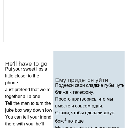
He'll
have
to
go
Put
your
sweet
lips
a
little
closer
to
the
Ему придется уйти
phone
Поднеси свои сладкие губы чуть
Just
pretend
that
we're
ближе к телефону,
together
all
alone
Просто притворись, что мы
Tell
the
man
to
turn
the
вместе и совсем одни.
juke
box
way
down
low
Скажи, чтобы сделали джук-
You
can
tell
your
friend
1
бокс
потише
there
with
you
,
he'll
Можешь сказать своему другу,