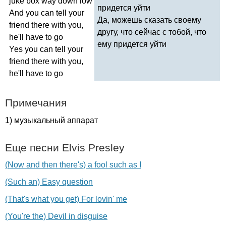
juke
box
way
down
low
придется уйти
And
you
can
tell
your
Да, можешь сказать своему
friend
there
with
you
,
другу, что сейчас с тобой, что
he'll
have
to
go
ему придется уйти
Yes
you
can
tell
your
friend
there
with
you
,
he'll
have
to
go
Примечания
1) музыкальный аппарат
Еще песни
Elvis
Presley
(Now and then there's) a fool such as I
(Such an) Easy question
(That's what you get) For lovin' me
(You're the) Devil in disguise