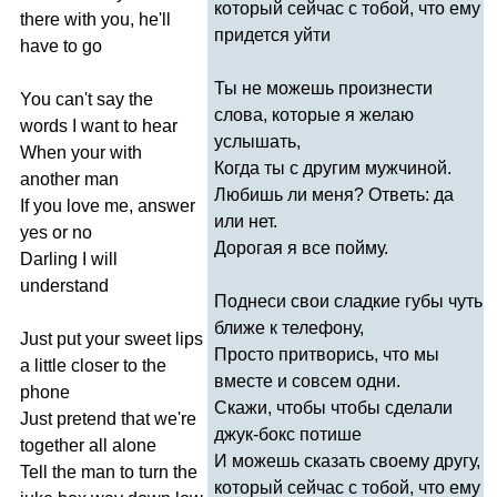
который сейчас с тобой, что ему
there
with
you
,
he'll
придется уйти
have
to
go
Ты не можешь произнести
You
can't
say
the
слова, которые я желаю
words
I
want
to
hear
услышать,
When
your
with
Когда ты с другим мужчиной.
another
man
Любишь ли меня? Ответь: да
If
you
love
me
,
answer
или нет.
yes
or
no
Дорогая я все пойму.
Darling
I
will
understand
Поднеси свои сладкие губы чуть
ближе к телефону,
Just
put
your
sweet
lips
Просто притворись, что мы
a
little
closer
to
the
вместе и совсем одни.
phone
Скажи, чтобы чтобы сделали
Just
pretend
that
we're
джук-бокс потише
together
all
alone
И можешь сказать своему другу,
Tell
the
man
to
turn
the
который сейчас с тобой, что ему