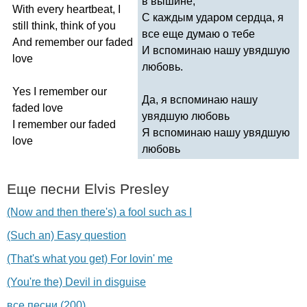
в вышине,
With
every
heartbeat
,
I
С каждым ударом сердца, я
still
think
,
think
of
you
все еще думаю о тебе
And
remember
our
faded
И вспоминаю нашу увядшую
love
любовь.
Yes
I
remember
our
Да, я вспоминаю нашу
faded
love
увядшую любовь
I
remember
our
faded
Я вспоминаю нашу увядшую
love
любовь
Еще песни
Elvis
Presley
(Now and then there's) a fool such as I
(Such an) Easy question
(That's what you get) For lovin' me
(You're the) Devil in disguise
все песни (200)