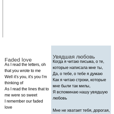
Увядшая любовь
Faded
love
Когда я читаю письма, о те,
As
I
read
the
letters
,
oh
которые написала мне ты,
that
you
wrote
to
me
Да, о тебе, о тебе я думаю
Well
it's
you
,
it's
you
I'm
Как я читаю строки, которые
thinking
of
мне были так милы,
As
I
read
the
lines
that
to
Я вспоминаю нашу увядшую
me
were
so
sweet
любовь
I
remember
our
faded
love
Мне не хватает тебя, дорогая,