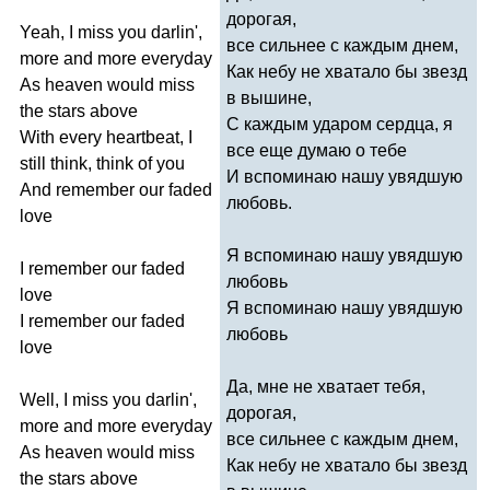
дорогая,
Yeah
,
I
miss
you
darlin'
,
все сильнее с каждым днем,
more
and
more
everyday
Как небу не хватало бы звезд
As
heaven
would
miss
в вышине,
the
stars
above
С каждым ударом сердца, я
With
every
heartbeat
,
I
все еще думаю о тебе
still
think
,
think
of
you
И вспоминаю нашу увядшую
And
remember
our
faded
любовь.
love
Я вспоминаю нашу увядшую
I
remember
our
faded
любовь
love
Я вспоминаю нашу увядшую
I
remember
our
faded
любовь
love
Да, мне не хватает тебя,
Well
,
I
miss
you
darlin'
,
дорогая,
more
and
more
everyday
все сильнее с каждым днем,
As
heaven
would
miss
Как небу не хватало бы звезд
the
stars
above