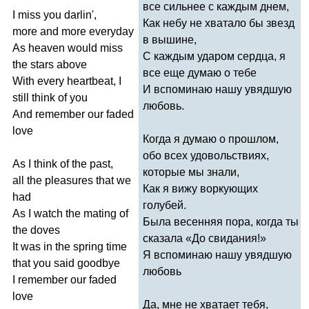
все сильнее с каждым днем,
I
miss
you
darlin'
,
Как небу не хватало бы звезд
more
and
more
everyday
в вышине,
As
heaven
would
miss
С каждым ударом сердца, я
the
stars
above
все еще думаю о тебе
With
every
heartbeat
,
I
И вспоминаю нашу увядшую
still
think
of
you
любовь.
And
remember
our
faded
love
Когда я думаю о прошлом,
обо всех удовольствиях,
As
I
think
of
the
past
,
которые мы знали,
all
the
pleasures
that
we
Как я вижу воркующих
had
голубей.
As
I
watch
the
mating
of
Была весенняя пора, когда ты
the
doves
сказала «До свидания!»
It
was
in
the
spring
time
Я вспоминаю нашу увядшую
that
you
said
goodbye
любовь
I
remember
our
faded
love
Да, мне не хватает тебя,