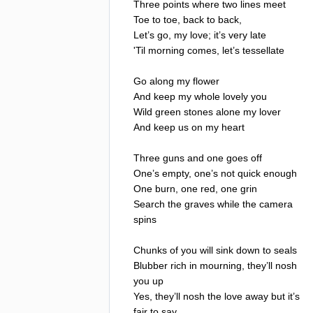
Three
points
where
two
lines
meet
Toe
to
toe
,
back
to
back
,
Let
’
s
go
,
my
love
;
it
’
s
very
late
'
Til
morning
comes
,
let
’
s
tessellate
Go
along
my
flower
And
keep
my
whole
lovely
you
Wild
green
stones
alone
my
lover
And
keep
us
on
my
heart
Three
guns
and
one
goes
off
One
’
s
empty
,
one
’
s
not
quick
enough
One
burn
,
one
red
,
one
grin
Search
the
graves
while
the
camera
spins
Chunks
of
you
will
sink
down
to
seals
Blubber
rich
in
mourning
,
they
’
ll
nosh
you
up
Yes
,
they
’
ll
nosh
the
love
away
but
it
’
s
fair
to
say