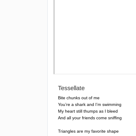
Tessellate
Bite
chunks
out
of
me
You
’
re
a
shark
and
I
’
m
swimming
My
heart
still
thumps
as
I
bleed
And
all
your
friends
come
sniffing
Triangles
are
my
favorite
shape