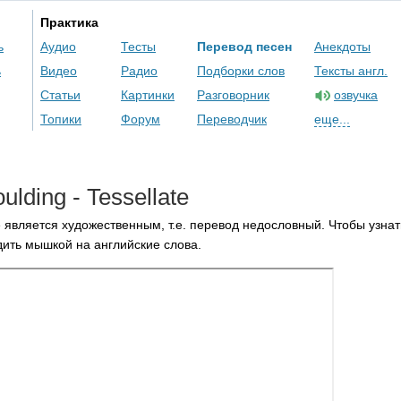
Практика
ь
Аудио
Тесты
Перевод песен
Анекдоты
ь
Видео
Радио
Подборки слов
Тексты англ.
Статьи
Картинки
Разговорник
озвучка
Топики
Форум
Переводчик
еще...
ulding
-
Tessellate
 является художественным, т.е. перевод недословный. Чтобы узнат
ить мышкой на английские слова.