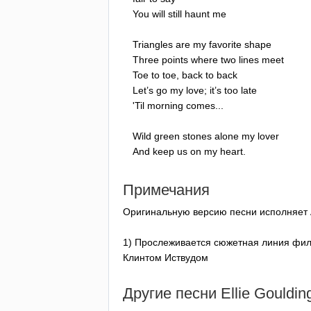
You
will
still
haunt
me
Triangles
are
my
favorite
shape
Three
points
where
two
lines
meet
Toe
to
toe
,
back
to
back
Let
’
s
go
my
love
;
it
’
s
too
late
'
Til
morning
comes
...
Wild
green
stones
alone
my
lover
And
keep
us
on
my
heart
.
Примечания
Оригинальную версию песни исполняет
1) Прослеживается сюжетная линия фил
Клинтом Иствудом
Другие песни
Ellie
Gouldin