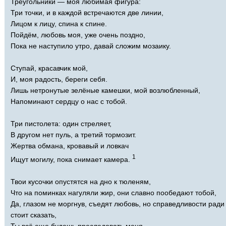
Треугольники — моя любимая фигура:
Три точки, и в каждой встречаются две линии,
Лицом к лицу, спина к спине.
Пойдём, любовь моя, уже очень поздно,
Пока не наступило утро, давай сложим мозаику.
Ступай, красавчик мой,
И, моя радость, береги себя.
Лишь нетронутые зелёные камешки, мой возлюбленный,
Напоминают сердцу о нас с тобой.
Три пистолета: один стреляет,
В другом нет пуль, а третий тормозит.
Жертва обмана, кровавый и ловкач
1
Ищут могилу, пока снимает камера.
Твои кусочки опустятся на дно к тюленям,
Что на поминках нагуляли жир, они славно пообедают тобой,
Да, глазом не моргнув, съедят любовь, но справедливости ради
стоит сказать,
Ты всё еще будешь преследовать меня.