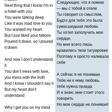
Следующее, что я помню
Next
thing
that
I
know
I'm
in
— мы с тобой в отеле
a
hotel
with
you
Ты говорил со смыслом,
You
were
talking
deep
Будто для тебя это была
Like
it
was
mad
love
to
you
сумасшедшая любовь
You
wanted
my
heart
Ты хотел заполучить мое
But
I
just
liked
your
tattoos
сердце,
Poured
it
down
,
so
I
poured
Но мне всего лишь
it
down
нравились твои татуировки
Поэтому я просто наливала
And
now
I
don't
understand
себе
it
You
don't
mess
with
love
,
А сейчас я не понимаю
you
mess
with
the
truth
Тебе ни к чему любовь,
And
I
know
I
shouldn't
say
it
тебе нужна правда
But
my
heart
don't
И я знаю, мне стоит этого
understand
говорить
Но мое сердце не понимает
Why
I
got
you
on
my
mind