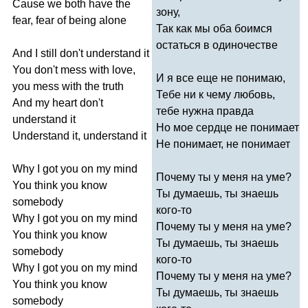
Cause
we
both
have
the
зону,
fear
,
fear
of
being
alone
Так как мы оба боимся
остаться в одиночестве
And
I
still
don't
understand
it
You
don't
mess
with
love
,
И я все еще не понимаю,
you
mess
with
the
truth
Тебе ни к чему любовь,
And
my
heart
don't
тебе нужна правда
understand
it
Но мое сердце не понимает
Understand
it
,
understand
it
Не понимает, не понимает
Why
I
got
you
on
my
mind
Почему ты у меня на уме?
You
think
you
know
Ты думаешь, ты знаешь
somebody
кого-то
Why
I
got
you
on
my
mind
Почему ты у меня на уме?
You
think
you
know
Ты думаешь, ты знаешь
somebody
кого-то
Why
I
got
you
on
my
mind
Почему ты у меня на уме?
You
think
you
know
Ты думаешь, ты знаешь
somebody