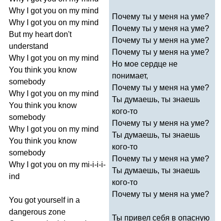
Why
I
got
you
on
my
mind
Почему ты у меня на уме?
Why
I
got
you
on
my
mind
Почему ты у меня на уме?
But
my
heart
don't
Почему ты у меня на уме?
understand
Почему ты у меня на уме?
Why
I
got
you
on
my
mind
Но мое сердце не
You
think
you
know
понимает,
somebody
Почему ты у меня на уме?
Why
I
got
you
on
my
mind
Ты думаешь, ты знаешь
You
think
you
know
кого-то
somebody
Почему ты у меня на уме?
Why
I
got
you
on
my
mind
Ты думаешь, ты знаешь
You
think
you
know
кого-то
somebody
Почему ты у меня на уме?
Why
I
got
you
on
my
mi-i-i-i-
Ты думаешь, ты знаешь
ind
кого-то
Почему ты у меня на уме?
You
got
yourself
in
a
dangerous
zone
Ты привел себя в опасную