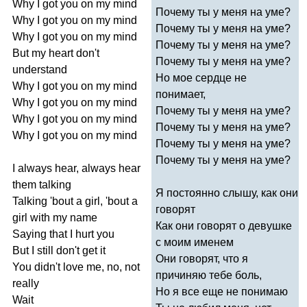
Why
I
got
you
on
my
mind
Почему ты у меня на уме?
Why
I
got
you
on
my
mind
Почему ты у меня на уме?
Why
I
got
you
on
my
mind
Почему ты у меня на уме?
But
my
heart
don't
Почему ты у меня на уме?
understand
Но мое сердце не
Why
I
got
you
on
my
mind
понимает,
Why
I
got
you
on
my
mind
Почему ты у меня на уме?
Why
I
got
you
on
my
mind
Почему ты у меня на уме?
Why
I
got
you
on
my
mind
Почему ты у меня на уме?
Почему ты у меня на уме?
I
always
hear
,
always
hear
them
talking
Я постоянно слышу, как они
Talking
'
bout
a
girl
, '
bout
a
говорят
girl
with
my
name
Как они говорят о девушке
Saying
that
I
hurt
you
с моим именем
But
I
still
don't
get
it
Они говорят, что я
You
didn't
love
me
,
no
,
not
причиняю тебе боль,
really
Но я все еще не понимаю
Wait