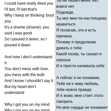
Ты не любил меня, нет,
I
could
have
really
liked
you
вовсе нет
I'll
bet
,
I'll
bet
that's
Подожди,
Why
I
keep
on
thinking
'
bout
Ты мог мне по-настоящему
you
нравиться
It's
a
shame
(
shame
),
you
Я полагаю, это и есть
said
I
was
good
причина,
So
I
poured
it
down
,
so
I
Почему я продолжаю
poured
it
down
думать о тебе
Какой позор, ты сказал я
And
now
I
don't
understand
хороша
it
И я просто наливала себе
You
don't
mess
with
love
,
you
mess
with
the
truth
А сейчас я не понимаю,
And
I
know
I
shouldn't
say
it
Тебе ни к чему любовь,
But
my
heart
don't
тебе нужна правда
understand
И я знаю, мне стоит этого
говорить
Why
I
got
you
on
my
mind
Но мое сердце не понимает
Why
I
got
you
on
my
mind