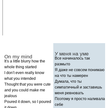
У меня на уме
On
my
mind
Все начиналось так
It's
a
little
blurry
how
the
размыто
whole
thing
started
Я даже не совсем понимаю
I
don't
even
really
know
на что ты намерен
what
you
intended
Думала, что ты
Thought
that
you
were
cute
симпатичный и заставишь
and
you
could
make
me
меня ревновать
jealous
Поэтому я просто наливала
Poured
it
down
,
so
I
poured
себе
it
down