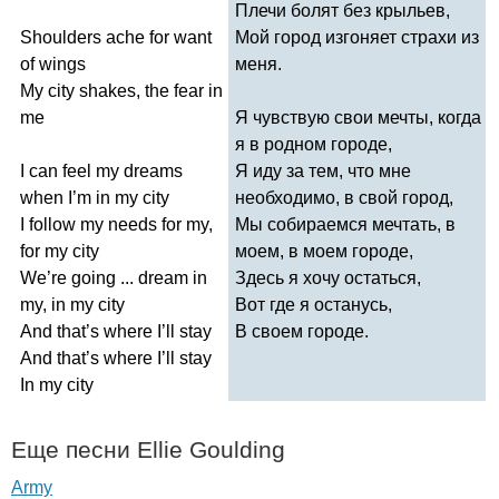
Плечи болят без крыльев,
Shoulders
ache
for
want
Мой город изгоняет страхи из
of
wings
меня.
My
city
shakes
,
the
fear
in
me
Я чувствую свои мечты, когда
я в родном городе,
I
can
feel
my
dreams
Я иду за тем, что мне
when
I
’
m
in
my
city
необходимо, в свой город,
I
follow
my
needs
for
my
,
Мы собираемся мечтать, в
for
my
city
моем, в моем городе,
We
’
re
going
...
dream
in
Здесь я хочу остаться,
my
,
in
my
city
Вот где я останусь,
And
that
’
s
where
I
’
ll
stay
В своем городе.
And
that
’
s
where
I
’
ll
stay
In
my
city
Еще песни
Ellie
Goulding
Army