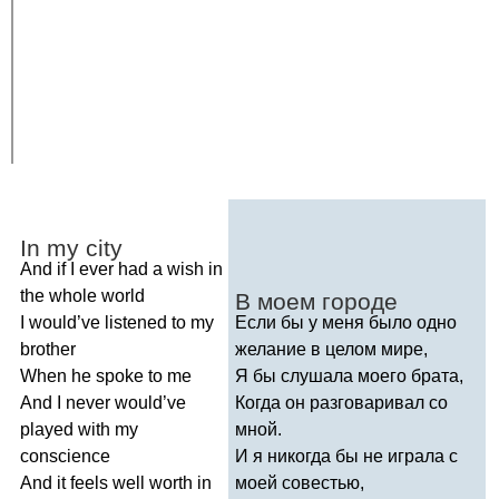
In
my
city
And
if
I
ever
had
a
wish
in
the
whole
world
В моем городе
I
would
’
ve
listened
to
my
Если бы у меня было одно
brother
желание в целом мире,
When
he
spoke
to
me
Я бы слушала моего брата,
And
I
never
would
’
ve
Когда он разговаривал со
played
with
my
мной.
conscience
И я никогда бы не играла с
And
it
feels
well
worth
in
моей совестью,