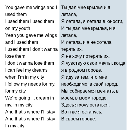
You
gave
me
wings
and
I
Ты дал мне крылья и я
used
them
летала,
I
used
them
I
used
them
Я летала, я летала в юности,
on
my
youth
И ты дал мне крылья, и я
Yeah
you
gave
me
wings
летала,
and
I
used
them
И летала, и я не хотела
I
used
them
I
don
’
t
wanna
терять их.
lose
them
Я не хочу потерять их.
I
don
’
t
wanna
lose
them
Я чувствую свои мечты, когда
I
can
feel
my
dreams
я в родном городе,
when
I
’
m
in
my
city
Я иду за тем, что мне
I
follow
my
needs
for
my
,
необходимо, в свой город,
for
my
city
Мы собираемся мечтать, в
We
’
re
going
...
dream
in
моем, в моем городе,
my
,
in
my
city
Здесь я хочу остаться,
And
that
’
s
where
I
’
ll
stay
Вот где я останусь,
And
that
’
s
where
I
’
ll
stay
В своем городе.
In
my
city