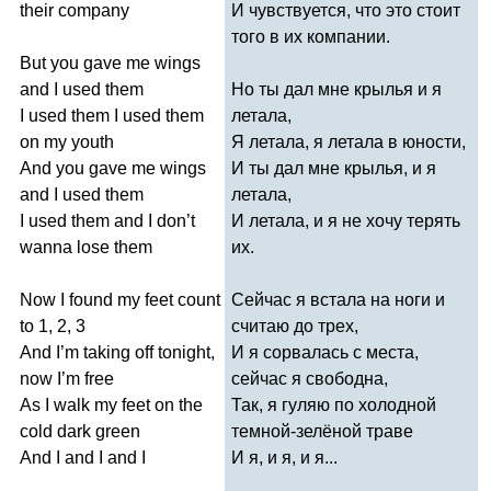
their
company
И чувствуется, что это стоит
того в их компании.
But
you
gave
me
wings
and
I
used
them
Но ты дал мне крылья и я
I
used
them
I
used
them
летала,
on
my
youth
Я летала, я летала в юности,
And
you
gave
me
wings
И ты дал мне крылья, и я
and
I
used
them
летала,
I
used
them
and
I
don
’
t
И летала, и я не хочу терять
wanna
lose
them
их.
Now
I
found
my
feet
count
Сейчас я встала на ноги и
to
1, 2, 3
считаю до трех,
And
I
’
m
taking
off
tonight
,
И я сорвалась с места,
now
I
’
m
free
сейчас я свободна,
As
I
walk
my
feet
on
the
Так, я гуляю по холодной
cold
dark
green
темной-зелёной траве
And
I
and
I
and
I
И я, и я, и я...