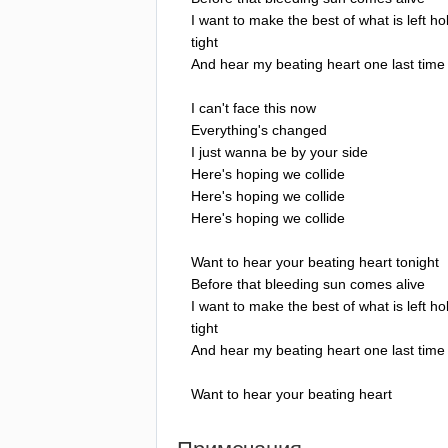
I
want
to
make
the
best
of
what
is
left
ho
tight
And
hear
my
beating
heart
one
last
time
I
can't
face
this
now
Everything's
changed
I
just
wanna
be
by
your
side
Here's
hoping
we
collide
Here's
hoping
we
collide
Here's
hoping
we
collide
Want
to
hear
your
beating
heart
tonight
Before
that
bleeding
sun
comes
alive
I
want
to
make
the
best
of
what
is
left
ho
tight
And
hear
my
beating
heart
one
last
time
Want
to
hear
your
beating
heart