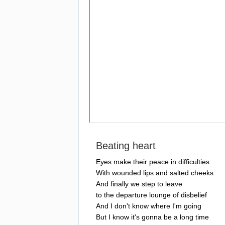
Beating
heart
Eyes
make
their
peace
in
difficulties
With
wounded
lips
and
salted
cheeks
And
finally
we
step
to
leave
to
the
departure
lounge
of
disbelief
And
I
don't
know
where
I'm
going
But
I
know
it's
gonna
be
a
long
time