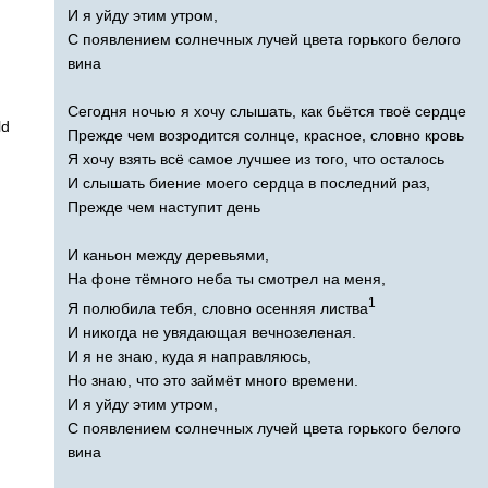
И я уйду этим утром,
С появлением солнечных лучей цвета горького белого
вина
Сегодня ночью я хочу слышать, как бьётся твоё сердце
ld
Прежде чем возродится солнце, красное, словно кровь
Я хочу взять всё самое лучшее из того, что осталось
И слышать биение моего сердца в последний раз,
Прежде чем наступит день
И каньон между деревьями,
На фоне тёмного неба ты смотрел на меня,
1
Я полюбила тебя, словно осенняя листва
И никогда не увядающая вечнозеленая.
И я не знаю, куда я направляюсь,
Но знаю, что это займёт много времени.
И я уйду этим утром,
С появлением солнечных лучей цвета горького белого
вина