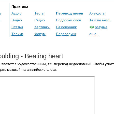
Практика
ь
Аудио
Тесты
Перевод песен
Анекдоты
ь
Видео
Радио
Подборки слов
Тексты англ.
Статьи
Картинки
Разговорник
озвучка
Топики
Форум
Переводчик
еще...
ulding
-
Beating
heart
 является художественным, т.е. перевод недословный. Чтобы узнат
ить мышкой на английские слова.