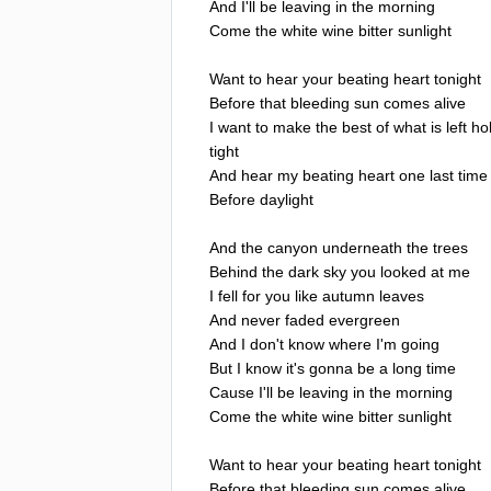
And
I'll
be
leaving
in
the
morning
Come
the
white
wine
bitter
sunlight
Want
to
hear
your
beating
heart
tonight
Before
that
bleeding
sun
comes
alive
I
want
to
make
the
best
of
what
is
left
ho
tight
And
hear
my
beating
heart
one
last
time
Before
daylight
And
the
canyon
underneath
the
trees
Behind
the
dark
sky
you
looked
at
me
I
fell
for
you
like
autumn
leaves
And
never
faded
evergreen
And
I
don't
know
where
I'm
going
But
I
know
it's
gonna
be
a
long
time
Cause
I'll
be
leaving
in
the
morning
Come
the
white
wine
bitter
sunlight
Want
to
hear
your
beating
heart
tonight
Before
that
bleeding
sun
comes
alive